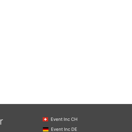
r
Event Inc CH
Event Inc DE