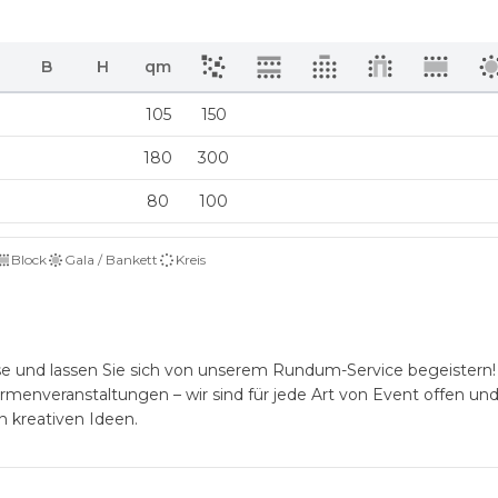
B
H
qm
105
150
180
300
80
100
Block
Gala / Bankett
Kreis
sse und lassen Sie sich von unserem Rundum-Service begeistern
irmenveranstaltungen – wir sind für jede Art von Event offen un
 kreativen Ideen.