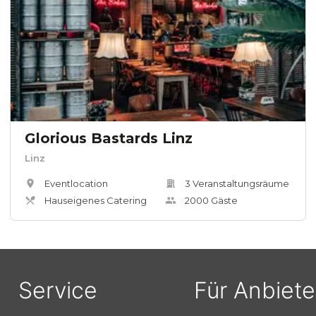
Glorious Bastards Linz
Linz
Eventlocation
3
Veranstaltungsräum
e
Hauseigenes Catering
2000
Gäste
Service
Für Anbiete