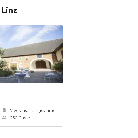
n
Linz
7
Veranstaltungsräum
e
250
Gäste