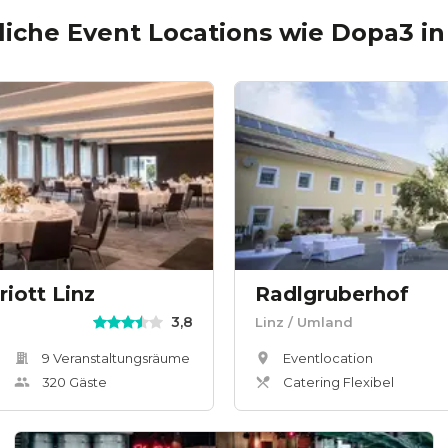
iche Event Locations wie
Dopa3
i
iott Linz
Radlgruberhof
3,8
Linz
/ Umland
9
Veranstaltungsräum
e
Eventlocation
320
Gäste
Catering Flexibel