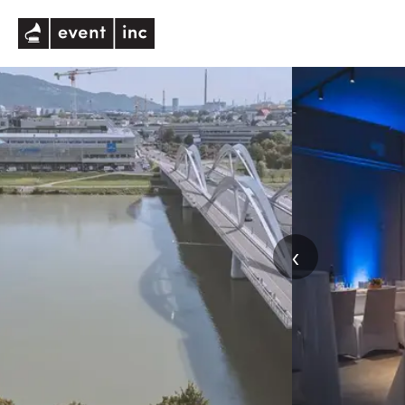
eventinc
‹