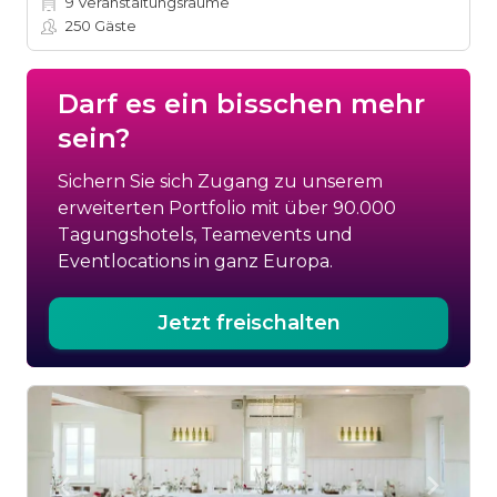
9
Veranstaltungsräume
250
Gäste
Darf es ein bisschen mehr
sein?
Sichern Sie sich Zugang zu unserem
erweiterten Portfolio mit über 90.000
Tagungshotels, Teamevents und
Eventlocations in ganz Europa.
Jetzt freischalten