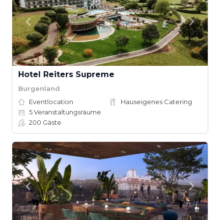
Hotel Reiters Supreme
Burgenland
Eventlocation
Hauseigenes Catering
5
Veranstaltungsräume
200
Gäste