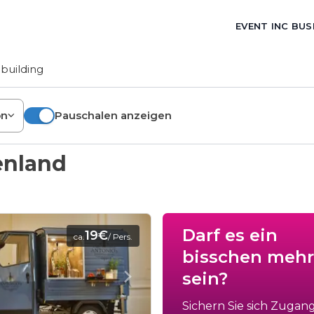
EVENT INC BUS
building
on
Pauschalen anzeigen
enland
Darf es ein
19€
ca.
/ Pers.
bisschen mehr
sein?
Sichern Sie sich Zugan