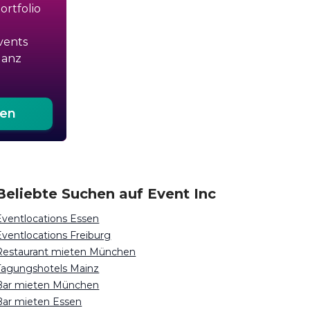
rtfolio
vents
ganz
ten
Beliebte Suchen auf Event Inc
Eventlocations Essen
Eventlocations Freiburg
Restaurant mieten München
Tagungshotels Mainz
Bar mieten München
Bar mieten Essen