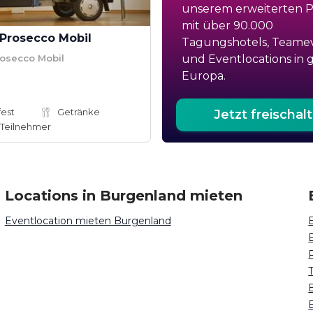
unserem erweiterten Po
mit über 90.000
 Prosecco Mobil
Tagungshotels, Teame
rosecco Mobil
und Eventlocations in 
Europa.
est
Getränke
Jetzt freischal
Teilnehmer
Locations in Burgenland mieten
Eventlocation mieten Burgenland