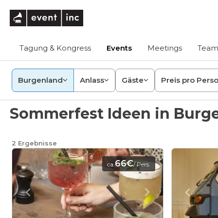
eventinc
Tagung & Kongress
Events
Meetings
Team
Burgenland
Anlass
Gäste
Preis pro Pers
Sommerfest Ideen in Burg
2
Ergebnisse
66€
ca.
/ Pers.