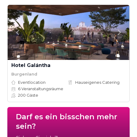
Hotel Galántha
Burgenland
Eventlocation
Hauseigenes Catering
6
Veranstaltungsräume
200
Gäste
Darf es ein bisschen mehr
sein?