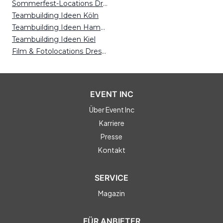
Sommerfest-Locations Dresden
Teambuilding Ideen Köln
Teambuilding Ideen Hamburg
Teambuilding Ideen Kiel
Film & Fotolocations Dresden
EVENT INC
Über Event Inc
Karriere
Presse
Kontakt
SERVICE
Magazin
FÜR ANBIETER