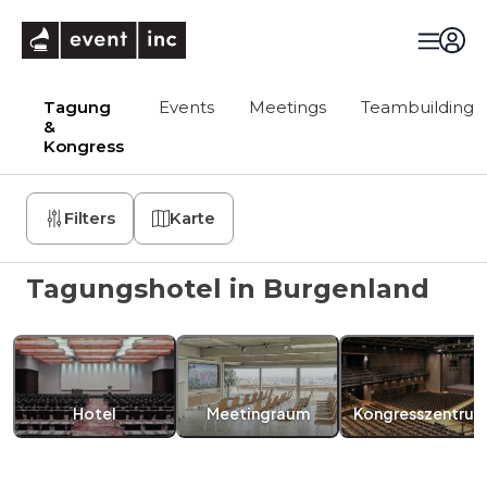
eventinc
Tagung
Events
Meetings
Teambuilding
&
Kongress
Filters
Karte
Tagungshotel in Burgenland
Hotel
Meetingraum
Kongresszentru