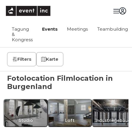
eventinc
Tagung
Events
Meetings
Teambuilding
&
Kongress
Filters
Karte
Fotolocation Filmlocation in
Burgenland
Studio
Loft
Industriegebäud