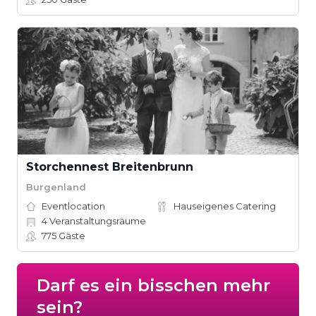
Storchennest Breitenbrunn
Burgenland
Eventlocation
Hauseigenes Catering
4
Veranstaltungsräume
775
Gäste
Darf es ein bisschen mehr
sein?