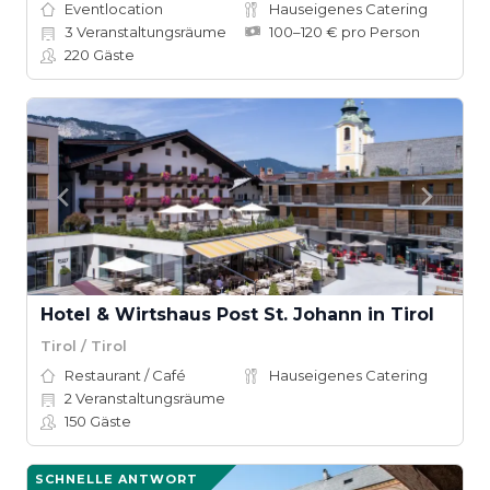
Eventlocation
Hauseigenes Catering
3
Veranstaltungsräume
100–120 € pro Person
220
Gäste
Hotel & Wirtshaus Post St. Johann in Tirol
Tirol / Tirol
Restaurant / Café
Hauseigenes Catering
2
Veranstaltungsräume
150
Gäste
SCHNELLE ANTWORT