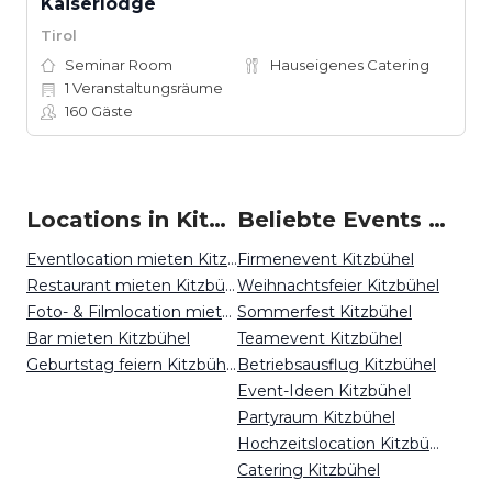
Kaiserlodge
Tirol
Seminar Room
Hauseigenes Catering
1
Veranstaltungsräume
160
Gäste
Locations in Kitzbühel mieten
Beliebte Events in Kitzbühel
Eventlocation mieten Kitzbühel
Firmenevent Kitzbühel
Restaurant mieten Kitzbühel
Weihnachtsfeier Kitzbühel
Foto- & Filmlocation mieten Kitzbühel
Sommerfest Kitzbühel
Bar mieten Kitzbühel
Teamevent Kitzbühel
Geburtstag feiern Kitzbühel
Betriebsausflug Kitzbühel
Event-Ideen Kitzbühel
Partyraum Kitzbühel
Hochzeitslocation Kitzbühel
Catering Kitzbühel