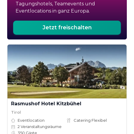
Tagungshotels, Teamevents und
Eventlocations in ganz Europa.
Jetzt freischalten
Rasmushof Hotel Kitzbühel
Tirol
Eventlocation
Catering Flexibel
2
Veranstaltungsräume
350
Gäste