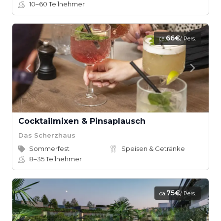
10–60
Teilnehmer
66€
ca.
/ Pers.
Cocktailmixen & Pinsaplausch
Das Scherzhaus
Sommerfest
Speisen & Getränke
8–35
Teilnehmer
75€
ca.
/ Pers.