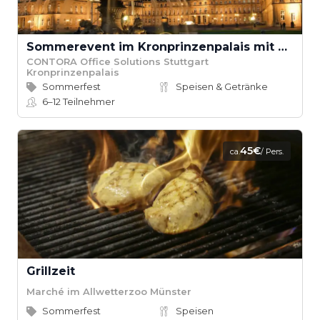
Sommerevent im Kronprinzenpalais mit Terrassennutzung
CONTORA Office Solutions Stuttgart
Kronprinzenpalais
Sommerfest
Speisen & Getränke
6–12
Teilnehmer
45€
ca.
/ Pers.
Grillzeit
Marché im Allwetterzoo Münster
Sommerfest
Speisen