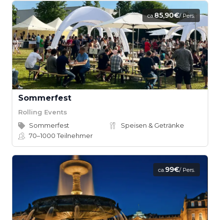
85,90€
ca.
/ Pers.
Sommerfest
Rolling Events
Sommerfest
Speisen & Getränke
70–1000
Teilnehmer
99€
ca.
/ Pers.