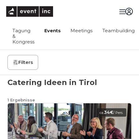
eventinc
Tagung
Events
Meetings
Teambuilding
&
Kongress
Filters
Catering Ideen in Tirol
1
Ergebnisse
34€
ca.
/ Pers.