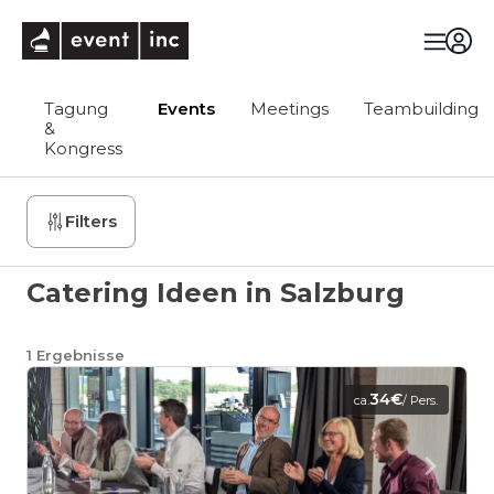
eventinc
Tagung
Events
Meetings
Teambuilding
&
Kongress
Filters
Catering Ideen in Salzburg
1
Ergebnisse
34€
ca.
/ Pers.