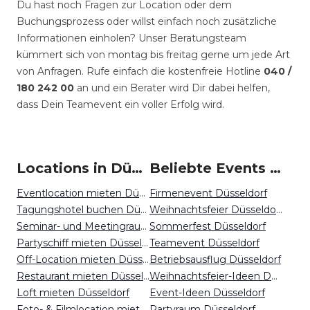
Du hast noch Fragen zur Location oder dem
Buchungsprozess oder willst einfach noch zusätzliche
Informationen einholen? Unser Beratungsteam
kümmert sich von montag bis freitag gerne um jede Art
von Anfragen. Rufe einfach die kostenfreie Hotline
040 /
180 242 00
an und ein Berater wird Dir dabei helfen,
dass Dein Teamevent ein voller Erfolg wird.
Locations in Düsseldorf mieten
Beliebte Events in Düsseldorf
Eventlocation mieten Düsseldorf
Firmenevent Düsseldorf
Tagungshotel buchen Düsseldorf
Weihnachtsfeier Düsseldorf
Seminar- und Meetingraum mieten Düsseldorf
Sommerfest Düsseldorf
Partyschiff mieten Düsseldorf
Teamevent Düsseldorf
Off-Location mieten Düsseldorf
Betriebsausflug Düsseldorf
Restaurant mieten Düsseldorf
Weihnachtsfeier-Ideen Düsseldorf
Loft mieten Düsseldorf
Event-Ideen Düsseldorf
Foto- & Filmlocation mieten Düsseldorf
Partyraum Düsseldorf