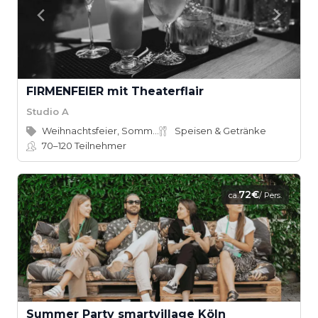
FIRMENFEIER mit Theaterflair
Studio A
Weihnachtsfeier, Sommerfest
Speisen & Getränke
70–120
Teilnehmer
72€
ca.
/ Pers.
Summer Party smartvillage Köln