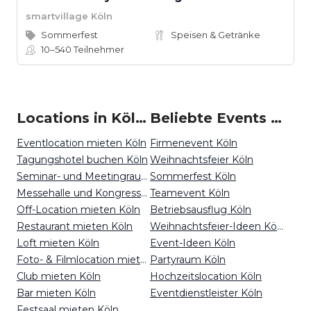
smartvillage Köln
Sommerfest
Speisen & Getränke
10–540
Teilnehmer
Locations in Köln mieten
Beliebte Events in Köln
Eventlocation mieten Köln
Firmenevent Köln
Tagungshotel buchen Köln
Weihnachtsfeier Köln
Seminar- und Meetingraum mieten Köln
Sommerfest Köln
Messehalle und Kongresszentrum mieten Köln
Teamevent Köln
Off-Location mieten Köln
Betriebsausflug Köln
Restaurant mieten Köln
Weihnachtsfeier-Ideen Köln
Loft mieten Köln
Event-Ideen Köln
Foto- & Filmlocation mieten Köln
Partyraum Köln
Club mieten Köln
Hochzeitslocation Köln
Bar mieten Köln
Eventdienstleister Köln
Festsaal mieten Köln