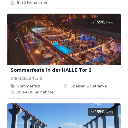
8–35
Teilnehmer
155€
ca.
/ Pers.
Sommerfeste in der HALLE Tor 2
DIE HALLE Tor 2
Sommerfest
Speisen & Getränke
200–600
Teilnehmer
155€
ca.
/ Pers.