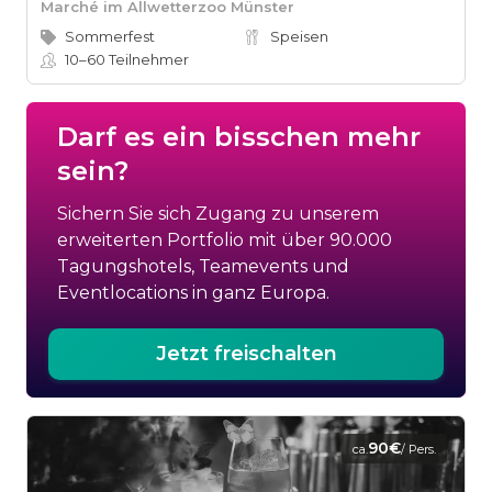
Marché im Allwetterzoo Münster
Sommerfest
Speisen
10–60
Teilnehmer
Darf es ein bisschen mehr
sein?
Sichern Sie sich Zugang zu unserem
erweiterten Portfolio mit über 90.000
Tagungshotels, Teamevents und
Eventlocations in ganz Europa.
Jetzt freischalten
90€
ca.
/ Pers.