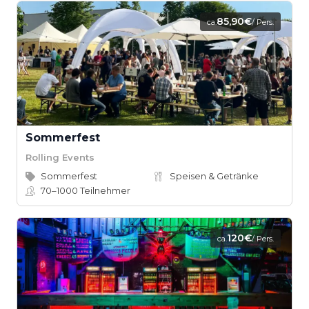
85,90€
ca.
/ Pers.
Sommerfest
Rolling Events
Sommerfest
Speisen & Getränke
70–1000
Teilnehmer
120€
ca.
/ Pers.