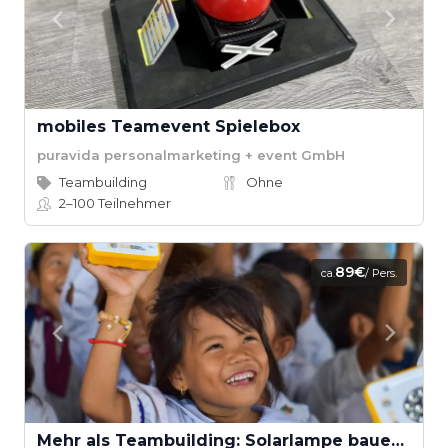
mobiles Teamevent Spielebox
puravida personalmarketing + event GmbH
Teambuilding
Ohne
2–100
Teilnehmer
89€
ca.
/ Pers.
Mehr als Teambuilding: Solarlampe bauen für Kinder der Welt