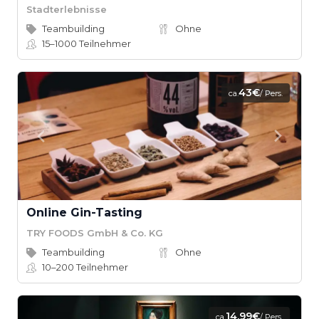
Stadterlebnisse
Teambuilding
Ohne
15–1000
Teilnehmer
43€
ca.
/ Pers.
Online Gin-Tasting
TRY FOODS GmbH & Co. KG
Teambuilding
Ohne
10–200
Teilnehmer
14,99€
ca.
/ Pers.