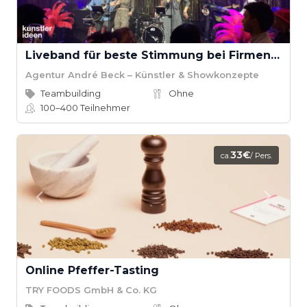
Liveband für beste Stimmung bei Firmenevents
Agentur André Beck – Künstler & Showkonzepte
Teambuilding
Ohne
100–400
Teilnehmer
33€
ca.
/ Pers.
Online Pfeffer-Tasting
TRY FOODS GmbH & Co. KG