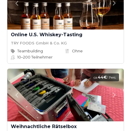
Online U.S. Whiskey-Tasting
TRY FOODS GmbH & Co. KG
Teambuilding
Ohne
10–200
Teilnehmer
44€
ca.
/ Pers.
Weihnachtliche Rätselbox