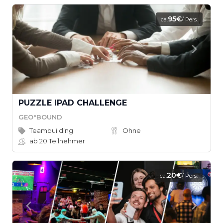
95€
ca.
/ Pers.
PUZZLE IPAD CHALLENGE
GEO°BOUND
Teambuilding
Ohne
ab 20
Teilnehmer
20€
ca.
/ Pers.