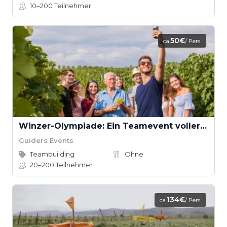
10–200
Teilnehmer
50€
ca.
/ Pers.
Winzer-Olympiade: Ein Teamevent voller Spaß und Kultur
Guiders Events
Teambuilding
Ohne
20–200
Teilnehmer
134€
ca.
/ Pers.