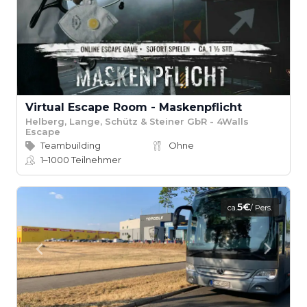
Virtual Escape Room - Maskenpflicht
Helberg, Lange, Schütz & Steiner GbR - 4Walls
Escape
Teambuilding
Ohne
1–1000
Teilnehmer
5€
ca.
/ Pers.