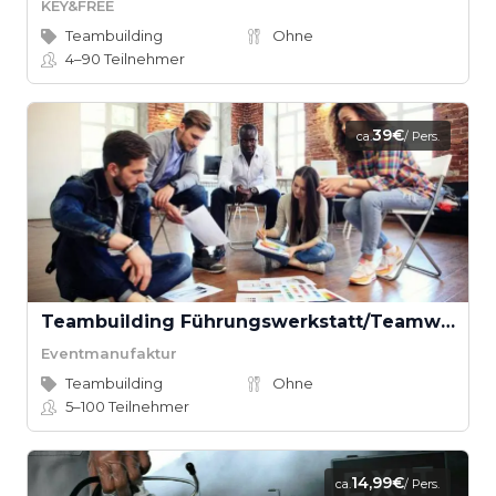
KEY&FREE
Teambuilding
Ohne
4–90
Teilnehmer
39€
ca.
/ Pers.
Teambuilding Führungswerkstatt/Teamwerkstatt
Eventmanufaktur
Teambuilding
Ohne
5–100
Teilnehmer
14,99€
ca.
/ Pers.