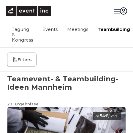
eventinc
Tagung
Events
Meetings
Teambuilding
&
Kongress
Filters
Teamevent- & Teambuilding-
Ideen Mannheim
231
Ergebnisse
54€
ca.
/ Pers.