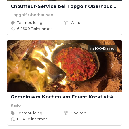
Chauffeur-Service bei Topgolf Oberhausen
Topgolf Oberhausen
Teambuilding
Ohne
6–1600
Teilnehmer
100€
ca.
/ Pers.
Gemeinsam Kochen am Feuer: Kreativität, Teamgeist und Genuss in der Natur
Kailo
Teambuilding
Speisen
8–14
Teilnehmer