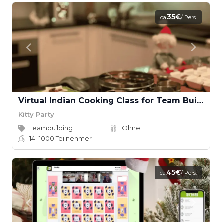
35€
ca.
/ Pers.
Virtual Indian Cooking Class for Team Building with Dancing Chef
Kitty Party
Teambuilding
Ohne
14–1000
Teilnehmer
45€
ca.
/ Pers.