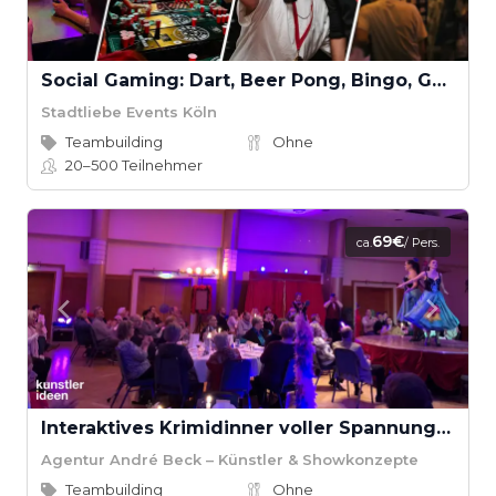
Social Gaming: Dart, Beer Pong, Bingo, Gaming, Kicker, Kneipenquiz & Schocken
Stadtliebe Events Köln
Teambuilding
Ohne
20–500
Teilnehmer
69€
ca.
/ Pers.
Interaktives Krimidinner voller Spannung & Humor
Agentur André Beck – Künstler & Showkonzepte
Teambuilding
Ohne