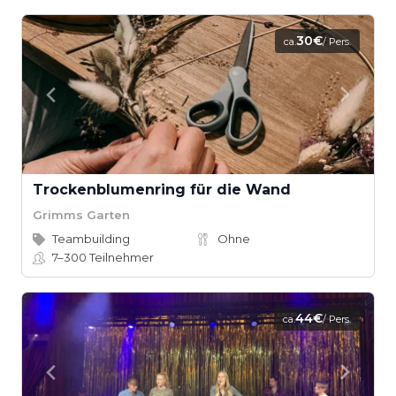
30€
ca.
/ Pers.
Trockenblumenring für die Wand
Grimms Garten
Teambuilding
Ohne
7–300
Teilnehmer
44€
ca.
/ Pers.