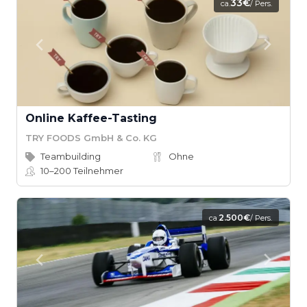
33€
ca.
/ Pers.
Online Kaffee-Tasting
TRY FOODS GmbH & Co. KG
Teambuilding
Ohne
10–200
Teilnehmer
2.500€
ca.
/ Pers.