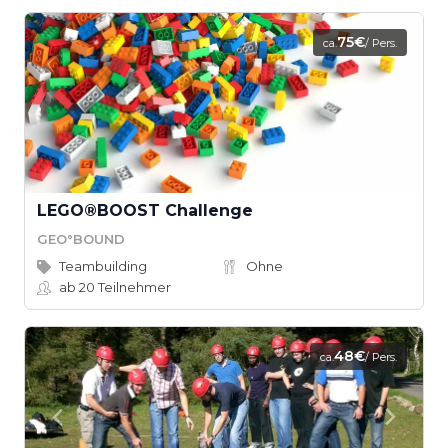
75€
ca.
/ Pers.
LEGO®BOOST Challenge
GEO°BOUND
Teambuilding
Ohne
ab 20
Teilnehmer
48€
ca.
/ Pers.