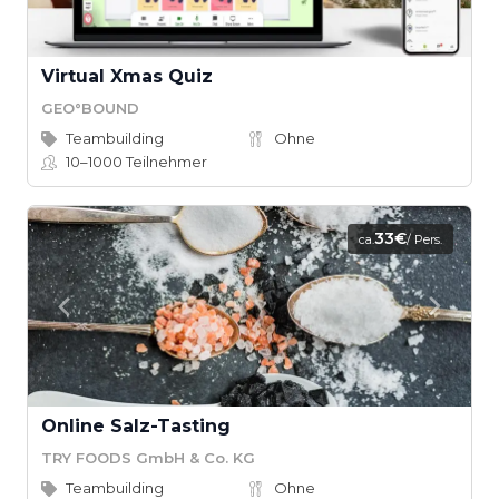
Virtual Xmas Quiz
GEO°BOUND
Teambuilding
Ohne
10–1000
Teilnehmer
33€
ca.
/ Pers.
Online Salz-Tasting
TRY FOODS GmbH & Co. KG
Teambuilding
Ohne