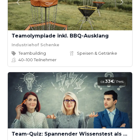
Teamolympiade inkl. BBQ-Ausklang
Industriehof Schenke
Teambuilding
Speisen & Getränke
40–100
Teilnehmer
33€
ca.
/ Pers.
Team-Quiz: Spannender Wissenstest als Teamevent