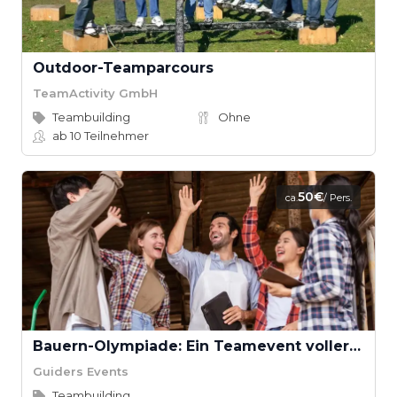
Outdoor-Teamparcours
TeamActivity GmbH
Teambuilding
Ohne
ab 10
Teilnehmer
50€
ca.
/ Pers.
Bauern-Olympiade: Ein Teamevent voller ländlicher Herausforderungen
Guiders Events
Teambuilding