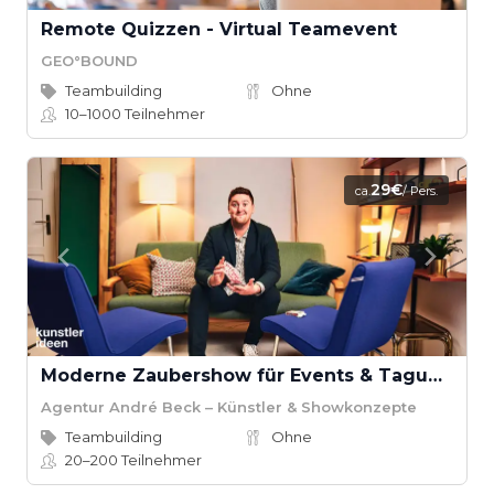
Remote Quizzen - Virtual Teamevent
GEO°BOUND
Teambuilding
Ohne
10–1000
Teilnehmer
29€
ca.
/ Pers.
Moderne Zaubershow für Events & Tagungen
Agentur André Beck – Künstler & Showkonzepte
Teambuilding
Ohne
20–200
Teilnehmer