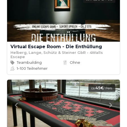
Virtual Escape Room - Die Enthüllung
Helberg, Lange, Schütz & Steiner GbR - 4Walls
Escape
Teambuilding
Ohne
1–100
Teilnehmer
45€
ca.
/ Pers.