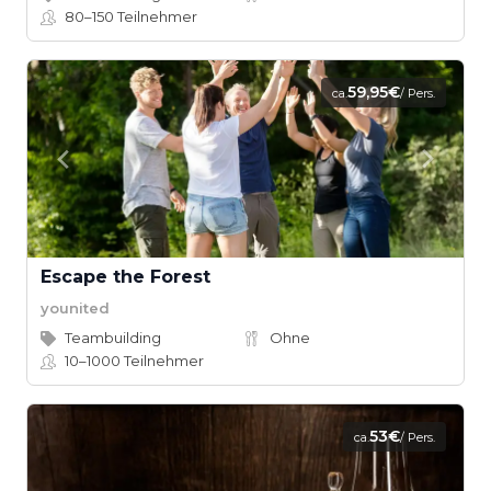
80–150
Teilnehmer
59,95€
ca.
/ Pers.
Escape the Forest
younited
Teambuilding
Ohne
10–1000
Teilnehmer
53€
ca.
/ Pers.