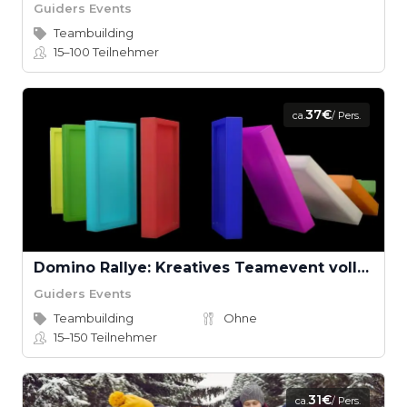
Guiders Events
Teambuilding
15–100
Teilnehmer
37€
ca.
/ Pers.
Domino Rallye: Kreatives Teamevent voller Spannung
Guiders Events
Teambuilding
Ohne
15–150
Teilnehmer
31€
ca.
/ Pers.