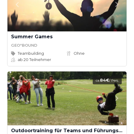
Summer Games
GEO°BOUND
Teambuilding
Ohne
ab 20
Teilnehmer
84€
ca.
/ Pers.
Outdoortraining für Teams und Führungskräfte