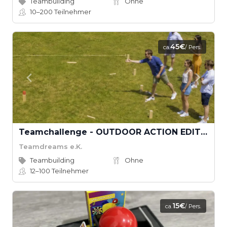
Teambuilding
Ohne
10–200
Teilnehmer
45€
ca.
/ Pers.
Teamchallenge - OUTDOOR ACTION EDITION
Teamdreams e.K.
Teambuilding
Ohne
12–100
Teilnehmer
15€
ca.
/ Pers.