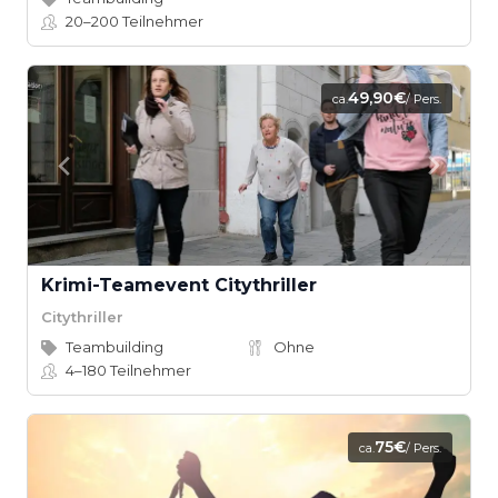
20–200
Teilnehmer
49,90€
ca.
/ Pers.
Krimi-Teamevent Citythriller
Citythriller
Teambuilding
Ohne
4–180
Teilnehmer
75€
ca.
/ Pers.