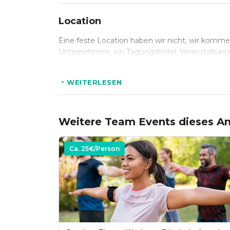
Voraussetzungen:
Location
* Bewegungsfreundliche Kleidung, wetterfeste
Eine feste Location haben wir nicht, wir komme
Unternehmen, ein Tagungshotel, Veranstaltung
Sprache:
WEITERLESEN
* Deutsch und Englisch
Weitere Team Events dieses An
Ca.
25
€/Person