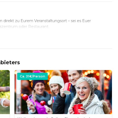
 Kleidung
n direkt zu Eurem Veranstaltungsort – sei es Euer
szentrum oder Restaurant.
bieters
Ca.
31
€/Person