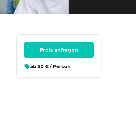
Preis anfragen
ab
50
€ / Person