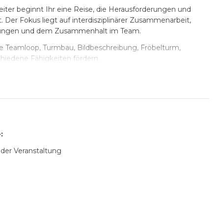
ter beginnt Ihr eine Reise, die Herausforderungen und
 Der Fokus liegt auf interdisziplinärer Zusammenarbeit,
ungen und dem Zusammenhalt im Team.
e Teamloop, Turmbau, Bildbeschreibung, Fröbelturm,
chiedene Fähigkeiten fördern.
ations- und Vertrauensstrukturen, das Fundament für
st, sondern schafft ein tieferes Verständnis für gemeinsame
u einem harmonischeren Miteinander führt.
rt die Dynamik und Zusammenarbeit in Eurem Team. Erlebt,
:
mmenhalt Großes entsteht!
 der Veranstaltung
fahrenen Trainer