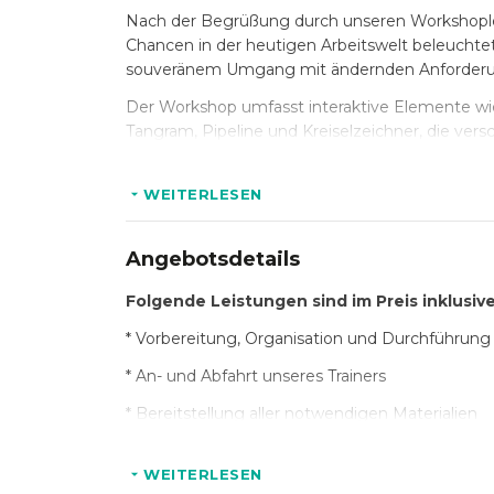
Nach der Begrüßung durch unseren Workshoplei
Chancen in der heutigen Arbeitswelt beleuchtet.
souveränem Umgang mit ändernden Anforder
Der Workshop umfasst interaktive Elemente wi
Tangram, Pipeline und Kreiselzeichner, die vers
Im Zentrum steht die Förderung von Kommunik
produktive Arbeitsbeziehungen.
WEITERLESEN
Der Teamworkshop stärkt nicht nur den Teamgei
Ziele und Herausforderungen, was langfristig z
Angebotsdetails
Bucht jetzt Euren Teamworkshop und verbesse
Folgende Leistungen sind im Preis inklusive
wie aus individuellen Stärken durch Teamzusa
* Vorbereitung, Organisation und Durchführung
* An- und Abfahrt unseres Trainers
* Bereitstellung aller notwendigen Materialien
* Einweisung und Unterstützung durch einen er
WEITERLESEN