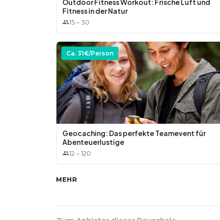
Outdoor Fitness Workout: Frische Luft und
Fitness in der Natur
15
–
30
Ca.
31
€/Person
Geocaching: Das perfekte Teamevent für
Abenteuerlustige
12
–
120
MEHR