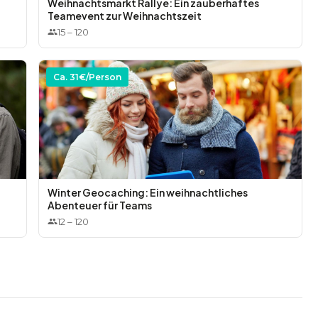
Weihnachtsmarkt Rallye: Ein zauberhaftes
Teamevent zur Weihnachtszeit
15
–
120
Ca.
31
€/Person
Winter Geocaching: Ein weihnachtliches
Abenteuer für Teams
12
–
120