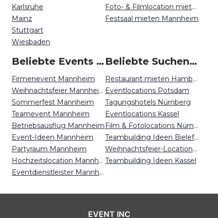
Karlsruhe
Foto- & Filmlocation mieten Mannheim
Mainz
Festsaal mieten Mannheim
Stuttgart
Wiesbaden
Beliebte Events in Mannheim
Beliebte Suchen auf Event Inc
Firmenevent Mannheim
Restaurant mieten Hamburg
Weihnachtsfeier Mannheim
Eventlocations Potsdam
Sommerfest Mannheim
Tagungshotels Nürnberg
Teamevent Mannheim
Eventlocations Kassel
Betriebsausflug Mannheim
Film & Fotolocations Nürnberg
Event-Ideen Mannheim
Teambuilding Ideen Bielefeld
Partyraum Mannheim
Weihnachtsfeier-Locations Köln
Hochzeitslocation Mannheim
Teambuilding Ideen Kassel
Eventdienstleister Mannheim
EVENT INC