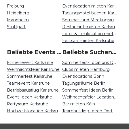
Freiburg
Eventlocation mieten Karlsruhe
Heidelberg
Tagungshotel buchen Karlsruhe
Mannheim
Seminar- und Meetingraum mieten Karlsruhe
Stuttgart
Restaurant mieten Karlsruhe
Foto- & Filmlocation mieten Karlsruhe
Festsaal mieten Karlsruhe
Beliebte Events in Karlsruhe
Beliebte Suchen auf Event Inc
Firmenevent Karlsruhe
Sommerfest-Locations Dortmund
Weihnachtsfeier Karlsruhe
Clubs mieten Hamburg
Sommerfest Karlsruhe
Eventlocations Bonn
Teamevent Karlsruhe
Tagungsräume Berlin
Betriebsausflug Karlsruhe
Sommerfest Ideen Berlin
Event-Ideen Karlsruhe
Weihnachtsfeier-Locations Nürnberg
Partyraum Karlsruhe
Bar mieten Köln
Hochzeitslocation Karlsruhe
Teambuilding Ideen Dortmund