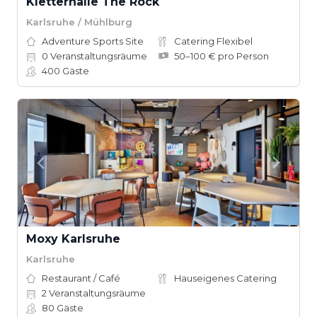
Kletterhalle The Rock
Karlsruhe / Mühlburg
Adventure Sports Site
Catering Flexibel
0
Veranstaltungsräume
50–100 € pro Person
400
Gäste
Moxy Karlsruhe
Karlsruhe
Restaurant / Café
Hauseigenes Catering
2
Veranstaltungsräume
80
Gäste