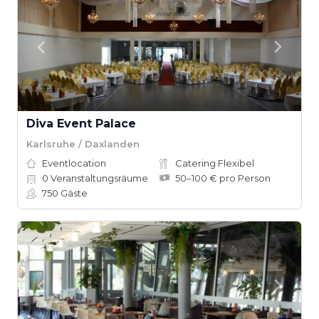
Diva Event Palace
Karlsruhe / Daxlanden
Eventlocation
Catering Flexibel
0
Veranstaltungsräume
50–100 € pro Person
750
Gäste