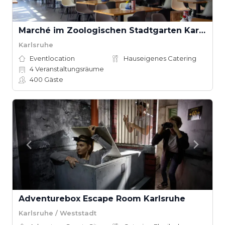
Marché im Zoologischen Stadtgarten Karlsruhe
Karlsruhe
Eventlocation
Hauseigenes Catering
4
Veranstaltungsräume
400
Gäste
Adventurebox Escape Room Karlsruhe
Karlsruhe / Weststadt