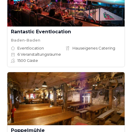
Rantastic Eventlocation
Baden-Baden
Eventlocation
Hauseigenes Catering
6
Veranstaltungsräume
1500
Gäste
Poppelmühle