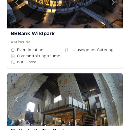
BBBank Wildpark
Karlsruhe
Eventlocation
Hauseigenes Catering
8
Veranstaltungsräume
600
Gäste