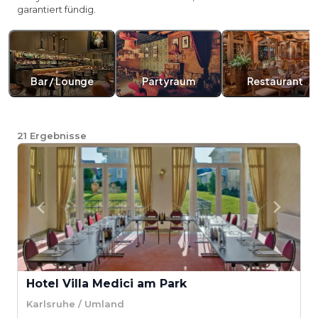
garantiert fündig.
Bar / Lounge
Partyraum
Restaurant
21
Ergebnisse
Hotel Villa Medici am Park
Karlsruhe / Umland