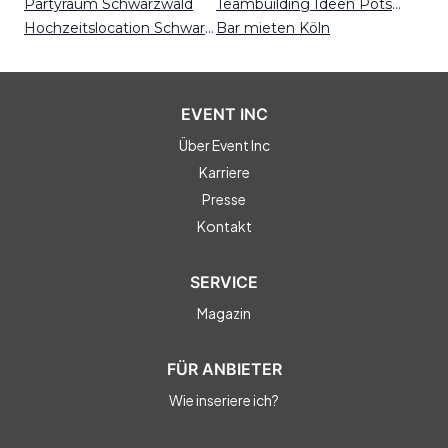
Partyraum Schwarzwald
Teambuilding Ideen Potsdam
Hochzeitslocation Schwarzwald
Bar mieten Köln
EVENT INC
Über Event Inc
Karriere
Presse
Kontakt
SERVICE
Magazin
FÜR ANBIETER
Wie inseriere ich?