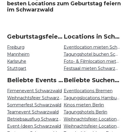
besten Locations zum Geburtstag feiern
im Schwarzwald
Geburtstagsfeiern um Schwarzwald
Locations in Schwarzwald mieten
Freiburg
Eventlocation mieten Schwarzwald
Mannheim
Tagungshotel buchen Schwarzwald
Karlsruhe
Foto- & Filmlocation mieten Schwarzwald
Stuttgart
Festsaal mieten Schwarzwald
Beliebte Events in Schwarzwald
Beliebte Suchen auf Event Inc
Firmenevent Schwarzwald
Eventlocations Bremen
Weihnachtsfeier Schwarzwald
Tagungslocations Hamburg
Sommerfest Schwarzwald
Kinos mieten Berlin
Teamevent Schwarzwald
Tagungshotels Berlin
Betriebsausflug Schwarzwald
Weihnachtsfeier-Locations Osnabrück
Event-Ideen Schwarzwald
Weihnachtsfeier-Locations Kiel