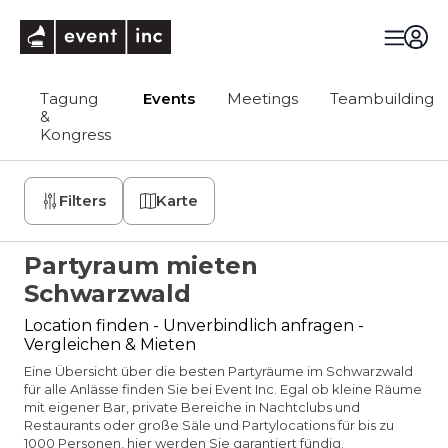
eventinc
Tagung
Events
Meetings
Teambuilding
&
Kongress
Filters
Karte
Partyraum mieten
Schwarzwald
Location finden - Unverbindlich anfragen -
Vergleichen & Mieten
Eine Übersicht über die besten Partyräume im Schwarzwald
für alle Anlässe finden Sie bei Event Inc. Egal ob kleine Räume
mit eigener Bar, private Bereiche in Nachtclubs und
Restaurants oder große Säle und Partylocations für bis zu
1000 Personen, hier werden Sie garantiert fündig.