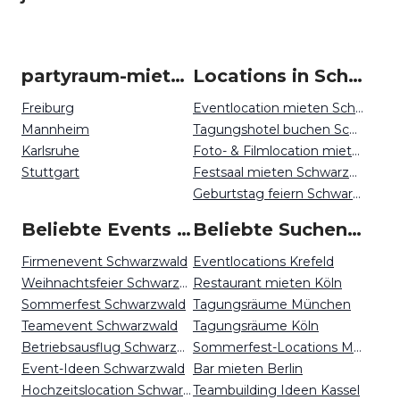
partyraum-mieten um Schwarzwald
Locations in Schwarzwald mieten
Freiburg
Eventlocation mieten Schwarzwald
Mannheim
Tagungshotel buchen Schwarzwald
Karlsruhe
Foto- & Filmlocation mieten Schwarzwald
Stuttgart
Festsaal mieten Schwarzwald
Geburtstag feiern Schwarzwald
Beliebte Events in Schwarzwald
Beliebte Suchen auf Event Inc
Firmenevent Schwarzwald
Eventlocations Krefeld
Weihnachtsfeier Schwarzwald
Restaurant mieten Köln
Sommerfest Schwarzwald
Tagungsräume München
Teamevent Schwarzwald
Tagungsräume Köln
Betriebsausflug Schwarzwald
Sommerfest-Locations Münster
Event-Ideen Schwarzwald
Bar mieten Berlin
Hochzeitslocation Schwarzwald
Teambuilding Ideen Kassel