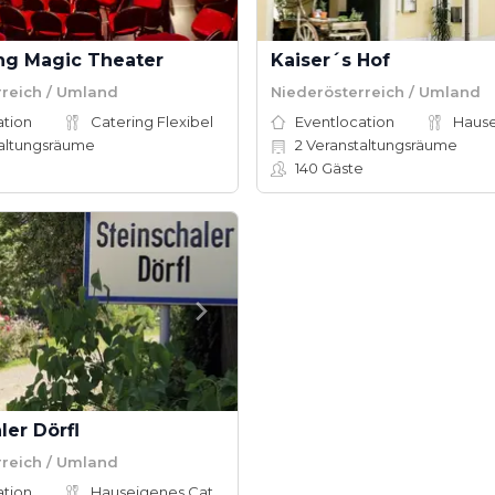
ung Magic Theater
Kaiser´s Hof
rreich / Umland
Niederösterreich / Umland
ation
Catering Flexibel
Eventlocation
altungsräume
2
Veranstaltungsräume
140
Gäste
ler Dörfl
rreich / Umland
ation
Hauseigenes Catering