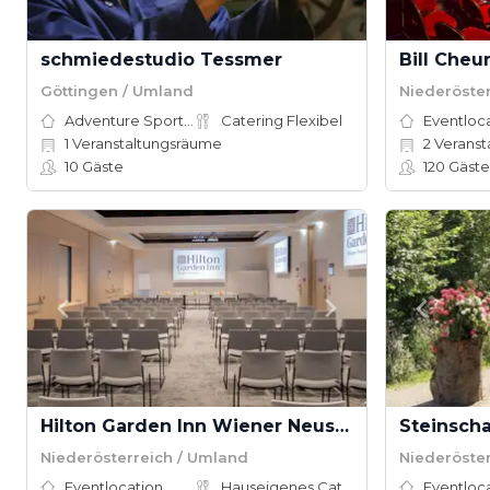
schmiedestudio Tessmer
Bill Che
Göttingen / Umland
Niederöste
Adventure Sports Site
Catering Flexibel
Eventloc
1
Veranstaltungsräume
2
Veranst
10
Gäste
120
Gäste
Hilton Garden Inn Wiener Neustadt
Steinscha
Niederösterreich / Umland
Niederöste
Eventlocation
Hauseigenes Catering
Eventloc