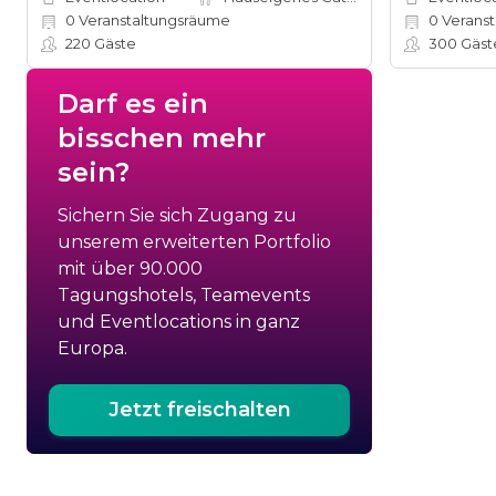
0
Veranstaltungsräume
0
Veranst
220
Gäste
300
Gäst
Darf es ein
bisschen mehr
sein?
Sichern Sie sich Zugang zu
unserem erweiterten Portfolio
mit über 90.000
Tagungshotels, Teamevents
und Eventlocations in ganz
Europa.
Jetzt freischalten