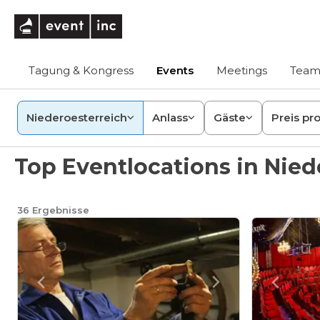
eventinc
Tagung & Kongress
Events
Meetings
Team
Niederoesterreich
Anlass
Gäste
Preis pr
Top Eventlocations in Nied
36
Ergebnisse