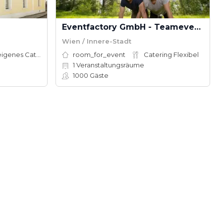
Eventfactory GmbH - Teamevents mit Spaß
Wien / Innere-Stadt
Hauseigenes Catering
room_for_event
Catering Flexibel
1
Veranstaltungsräume
1000
Gäste