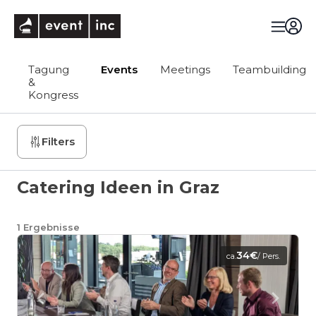
eventinc
Tagung
Events
Meetings
Teambuilding
&
Kongress
Filters
Catering Ideen in Graz
1
Ergebnisse
34€
ca.
/ Pers.