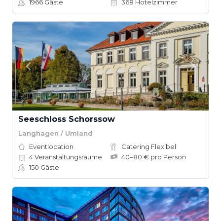
1966
Gäste
368
Hotelzimmer
Seeschloss Schorssow
Langhagen / Umland
Eventlocation
Catering Flexibel
4
Veranstaltungsräume
40–80 € pro Person
150
Gäste