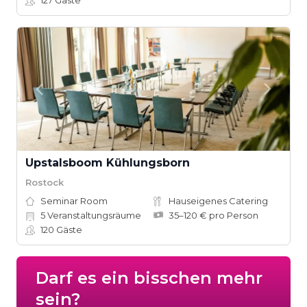
127
Gäste
Upstalsboom Kühlungsborn
Rostock
Seminar Room
Hauseigenes Catering
5
Veranstaltungsräume
35–120 € pro Person
120
Gäste
Darf es ein bisschen mehr
sein?