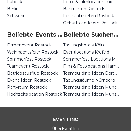
Lübeck
Foto- & Filmlocation mieten Rostock
Berlin
Bar mieten Rostock
Schwerin
Festsaal mieten Rostock
Geburtstag feiern Rostock
Beliebte Events in Rostock
Beliebte Suchen auf Event Inc
Firmenevent Rostock
Tagungshotels Köln
Weihnachtsfeier Rostock
Eventlocations Krefeld
Sommerfest Rostock
Sommerfest-Locations München
Teamevent Rostock
Film & Fotolocations Hamburg
Betriebsausflug Rostock
Teambuilding Ideen Dortmund
Event-Ideen Rostock
Tagungsräume Nürnberg
Partyraum Rostock
Teambuilding Ideen München
Hochzeitslocation Rostock
Teambuilding Ideen Münster
EVENT INC
Über Event Inc