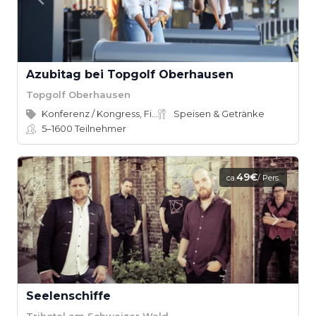
Azubitag bei Topgolf Oberhausen
Topgolf Oberhausen
Konferenz / Kongress, Firmenevent
Speisen & Getränke
5–1600
Teilnehmer
49€
ca.
/ Pers.
Seelenschiffe
Trihotel am Schweizer Wald