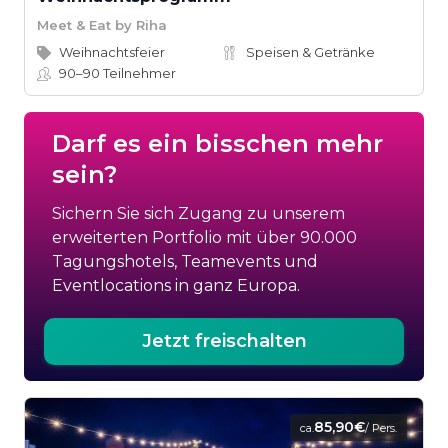
Meet & Eat by Riha
Weihnachtsfeier
Speisen & Getränke
90–90
Teilnehmer
Darf es ein bisschen mehr
sein?
Sichern Sie sich Zugang zu unserem
erweiterten Portfolio mit über 90.000
Tagungshotels, Teamevents und
Eventlocations in ganz Europa.
Jetzt freischalten
85,90€
ca.
/ Pers.