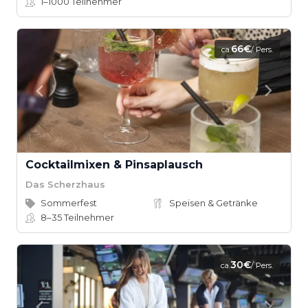
1–1000
Teilnehmer
66€
ca.
/ Pers.
Cocktailmixen & Pinsaplausch
Das Scherzhaus
Sommerfest
Speisen & Getränke
8–35
Teilnehmer
30€
ca.
/ Pers.