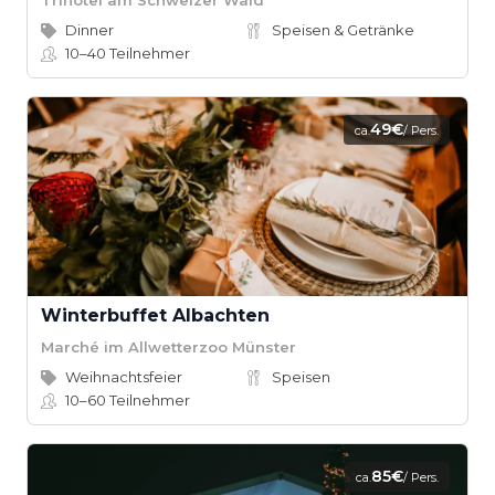
Dinner
Speisen & Getränke
10–40
Teilnehmer
49€
ca.
/ Pers.
Winterbuffet Albachten
Marché im Allwetterzoo Münster
Weihnachtsfeier
Speisen
10–60
Teilnehmer
85€
ca.
/ Pers.