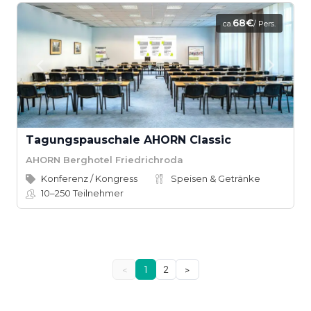
68€
ca.
/ Pers.
Tagungspauschale AHORN Classic
AHORN Berghotel Friedrichroda
Konferenz / Kongress
Speisen & Getränke
10–250
Teilnehmer
<
1
2
>