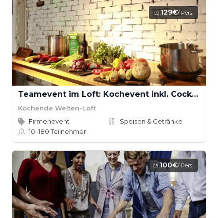
129€
ca.
/ Pers.
Teamevent im Loft: Kochevent inkl. Cocktail-Workshop ab 16 Teilnehmern
Kochende Welten-Loft
Firmenevent
Speisen & Getränke
10–180
Teilnehmer
100€
ca.
/ Pers.