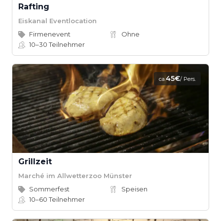
Rafting
Eiskanal Eventlocation
Firmenevent
Ohne
10–30
Teilnehmer
45€
ca.
/ Pers.
Grillzeit
Marché im Allwetterzoo Münster
Sommerfest
Speisen
10–60
Teilnehmer