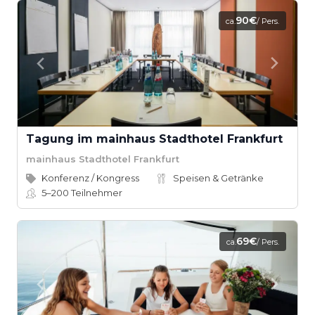
90€
ca.
/ Pers.
Tagung im mainhaus Stadthotel Frankfurt
mainhaus Stadthotel Frankfurt
Konferenz / Kongress
Speisen & Getränke
5–200
Teilnehmer
69€
ca.
/ Pers.