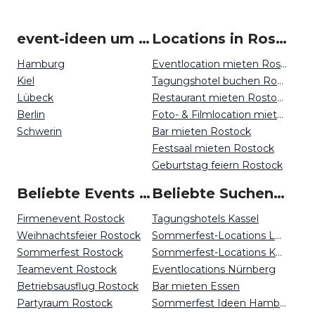
event-ideen um Rostock
Locations in Rostock mieten
Hamburg
Eventlocation mieten Rostock
Kiel
Tagungshotel buchen Rostock
Lübeck
Restaurant mieten Rostock
Berlin
Foto- & Filmlocation mieten Rostock
Schwerin
Bar mieten Rostock
Festsaal mieten Rostock
Geburtstag feiern Rostock
Beliebte Events in Rostock
Beliebte Suchen auf Event Inc
Firmenevent Rostock
Tagungshotels Kassel
Weihnachtsfeier Rostock
Sommerfest-Locations Leipzig
Sommerfest Rostock
Sommerfest-Locations Kassel
Teamevent Rostock
Eventlocations Nürnberg
Betriebsausflug Rostock
Bar mieten Essen
Partyraum Rostock
Sommerfest Ideen Hamburg