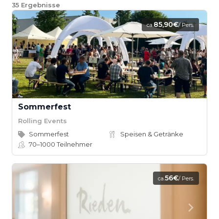
35
Ergebnisse
85,90€
ca.
/ Pers.
Sommerfest
Rolling Events
Sommerfest
Speisen & Getränke
70–1000
Teilnehmer
56€
ca.
/ Pers.