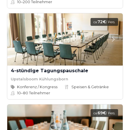
10–200
Teilnehmer
72€
ca.
/ Pers.
4-stündige Tagungspauschale
Upstalsboom Kühlungsborn
Konferenz / Kongress
Speisen & Getränke
10–80
Teilnehmer
69€
ca.
/ Pers.