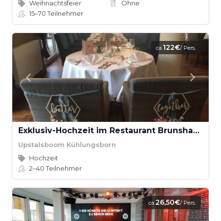
Weihnachtsfeier
Ohne
15–70
Teilnehmer
122€
ca.
/ Pers.
Exklusiv-Hochzeit im Restaurant Brunshaupten
Upstalsboom Kühlungsborn
Hochzeit
2–40
Teilnehmer
26,50€
ca.
/ Pers.