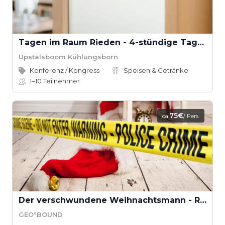
Tagen im Raum Rieden - 4-stündige Tagungspauschale
Upstalsboom Kühlungsborn
Konferenz / Kongress
Speisen & Getränke
1–10
Teilnehmer
75€
ca.
/ Pers.
Der verschwundene Weihnachtsmann - Rettet Weihnachten! (Teamevent)
GEO°BOUND