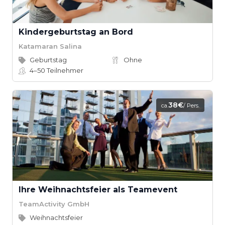
Kindergeburtstag an Bord
Katamaran Salina
Geburtstag
Ohne
4–50
Teilnehmer
38€
ca.
/ Pers.
Ihre Weihnachtsfeier als Teamevent
TeamActivity GmbH
Weihnachtsfeier