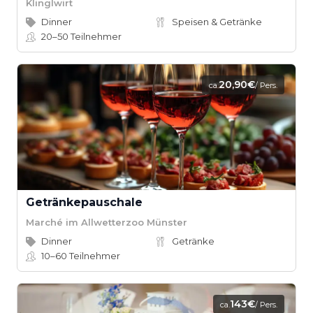
Klinglwirt
Dinner
Speisen & Getränke
20–50
Teilnehmer
20,90€
ca.
/ Pers.
Getränkepauschale
Marché im Allwetterzoo Münster
Dinner
Getränke
10–60
Teilnehmer
143€
ca.
/ Pers.