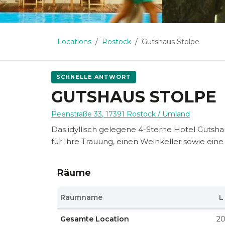
Locations
Rostock
Gutshaus Stolpe
SCHNELLE ANTWORT
GUTSHAUS STOLPE
Peenstraße 33
,
17391
Rostock
/ Umland
Das idyllisch gelegene 4-Sterne Hotel Gutsh
für Ihre Trauung, einen Weinkeller sowie eine 
Räume
Raumname
L
Gesamte Location
2