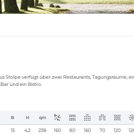
aus Stolpe verfügt über zwei Restaurants, Tagungsräume, 
Bar und ein Bistro.
B
H
qm
0
15
4,2
238
160
80
160
70
120
12