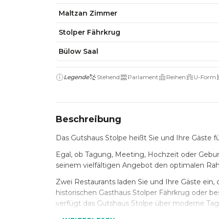
Maltzan Zimmer
Stolper Fährkrug
Bülow Saal
Legende
Stehend
Parlament
Reihen
U-Form
Beschreibung
Das Gutshaus Stolpe heißt Sie und Ihre Gäste 
Egal, ob Tagung, Meeting, Hochzeit oder Geburt
seinem vielfältigen Angebot den optimalen Rah
Zwei Restaurants laden Sie und Ihre Gäste ein,
historischen Gasthaus Stolper Fährkrug oder b
verfügt das Gutshaus Stolpe über moderne Ta
befinden sich in einem ehemaligen Pferdestall.