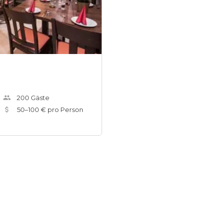
200
Gäste
50
–
100
€ pro Person