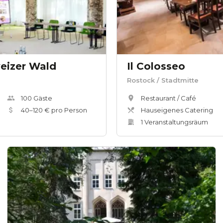
eizer Wald
Il Colosseo
Rostock
/ Stadtmitte
100
Gäste
Restaurant / Café
40
–
120
€ pro Person
Hauseigenes Catering
1
Veranstaltungsräum