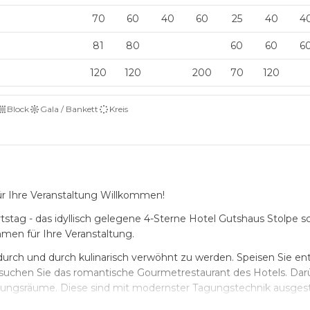
70
60
40
60
25
40
4
81
80
60
60
6
120
120
200
70
120
Block
Gala / Bankett
Kreis
für Ihre Veranstaltung Willkommen!
stag - das idyllisch gelegene 4-Sterne Hotel Gutshaus Stolpe sc
men für Ihre Veranstaltung.
 durch und durch kulinarisch verwöhnt zu werden. Speisen Sie e
esuchen Sie das romantische Gourmetrestaurant des Hotels. Dar
gungsräume. Diese sind mit modernster Tagungstechnik ausges