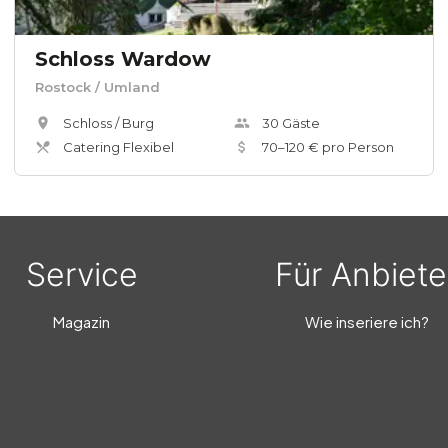
Schloss Wardow
Rostock
/ Umland
Schloss / Burg
30
Gäste
Catering Flexibel
70
–
120
€ pro Person
Service
Für Anbiete
Magazin
Wie inseriere ich?