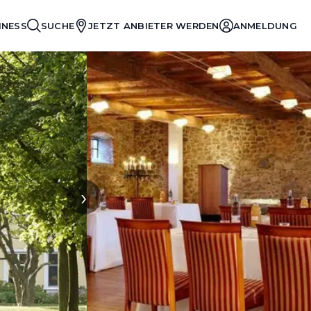
INESS
SUCHE
JETZT ANBIETER WERDEN
ANMELDUNG
›