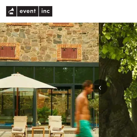
eventinc
‹