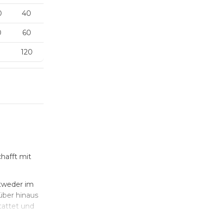
0
40
0
60
120
hafft mit
ntweder im
über hinaus
tattet und