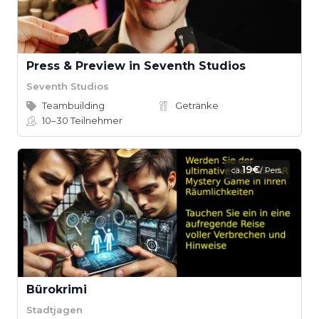
Press & Preview in Seventh Studios
Seventh Studios
Teambuilding
Getränke
10–30
Teilnehmer
19€
ca.
/ Pers.
Bürokrimi
Stadtjagen