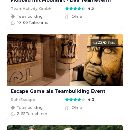
Floßbau mit Floßfahrt - Das Teamevent!
4,5
TeamActivity GmbH
Teambuilding
Ohne
10–60
Teilnehmer
22€
ca.
/ Pers.
Escape Game als Teambuilding Event
4,0
RuhrEscape
Teambuilding
Ohne
2–55
Teilnehmer