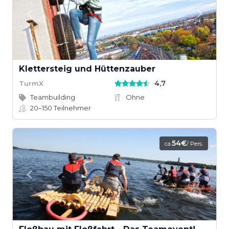
Klettersteig und Hüttenzauber
4,7
TurmX
Teambuilding
Ohne
20–150
Teilnehmer
54€
ca.
/ Pers.