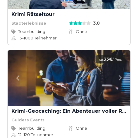
Krimi Rätseltour
3,0
Stadterlebnisse
Teambuilding
Ohne
15–1000
Teilnehmer
33€
ca.
/ Pers.
Krimi-Geocaching: Ein Abenteuer voller Rätsel und Spannung
Guiders Events
Teambuilding
Ohne
12–120
Teilnehmer