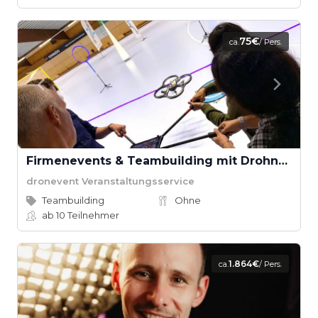
75€
ca.
/ Pers.
Firmenevents & Teambuilding mit Drohnen
dronevent Veranstaltungsservice
Teambuilding
Ohne
ab 10
Teilnehmer
1.864€
ca.
/ Pers.