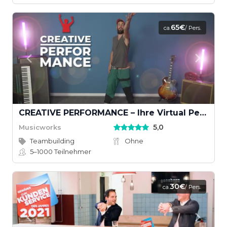
65€
ca.
/ Pers.
CREATIVE PERFORMANCE – Ihre Virtual Performance mit Musikvideodreh
5,0
Musicworks
Teambuilding
Ohne
5–1000
Teilnehmer
30€
ca.
/ Pers.