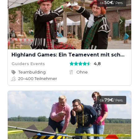
50€
ca.
/ Pers.
Highland Games: Ein Teamevent mit schottischem Wettkampfgeist
4,8
Guiders Events
Teambuilding
Ohne
20–400
Teilnehmer
79€
ca.
/ Pers.