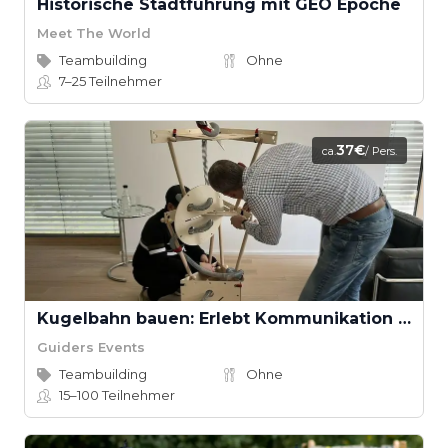
Historische Stadtführung mit GEO Epoche
Meet The World
Teambuilding
Ohne
7–25
Teilnehmer
37€
ca.
/ Pers.
Kugelbahn bauen: Erlebt Kommunikation und Teamarbeit
Guiders Events
Teambuilding
Ohne
15–100
Teilnehmer