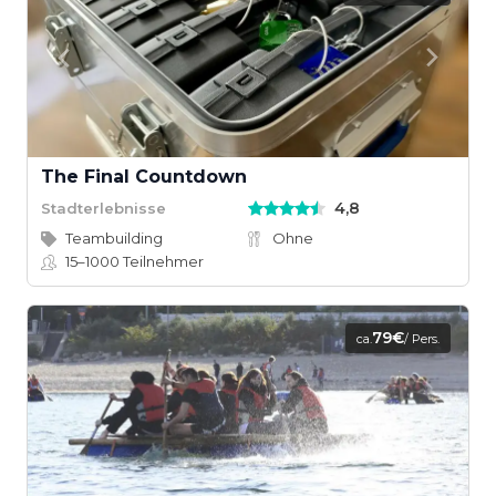
The Final Countdown
4,8
Stadterlebnisse
Teambuilding
Ohne
15–1000
Teilnehmer
79€
ca.
/ Pers.