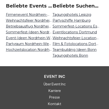
Beliebte Events in Nordrhein-Westfalen
Beliebte Suchen auf Event Inc
Firmenevent Nordrhein-Westfalen
Tagungshotels Leipzig
Weihnachtsfeier Nordrhein-Westfalen
Partyschiffe Hamburg
Betriebsausflug Nordrhein-Westfalen
Sommerfest-Locations Essen
Sommerfest-Ideen Nordrhein-Westfalen
Eventlocations Dortmund
Event-Ideen Nordrhein-Westfalen
Weihnachtsfeier-Locations Düsseldorf
Partyraum Nordrhein-Westfalen
Film & Fotolocations Dortmund
Hochzeitslocation Nordrhein-Westfalen
Teambuilding Ideen Bonn
Tagungshotels Bonn
EVENT INC
Über Event Inc
Karriere
Presse
Kontakt