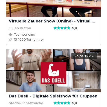
Virtuelle Zauber Show (Online) - Virtual Magic Show
5,0
Julian Button
Teambuilding
15–1000
Teilnehmer
9,90€
ca.
/ Pers.
Das Duell - Digitale Spielshow für Gruppen
5,0
Städte-Schatzsuche