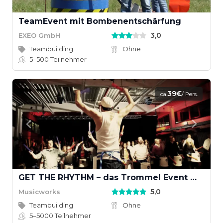
TeamEvent mit Bombenentschärfung
3,0
EXEO GmbH
Teambuilding
Ohne
5–500
Teilnehmer
39€
ca.
/ Pers.
GET THE RHYTHM – das Trommel Event mit Groove
5,0
Musicworks
Teambuilding
Ohne
5–5000
Teilnehmer