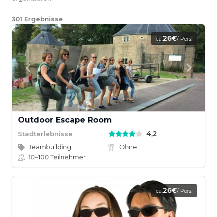
301
Ergebnisse
26€
ca.
/ Pers.
Outdoor Escape Room
4,2
Stadterlebnisse
Teambuilding
Ohne
10–100
Teilnehmer
26€
ca.
/ Pers.