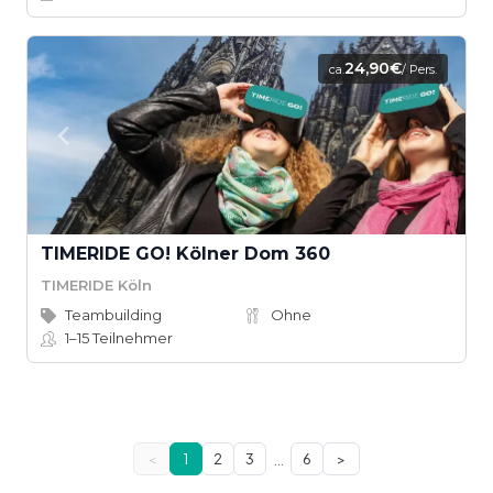
24,90€
ca.
/ Pers.
TIMERIDE GO! Kölner Dom 360
TIMERIDE Köln
Teambuilding
Ohne
1–15
Teilnehmer
…
<
1
2
3
6
>