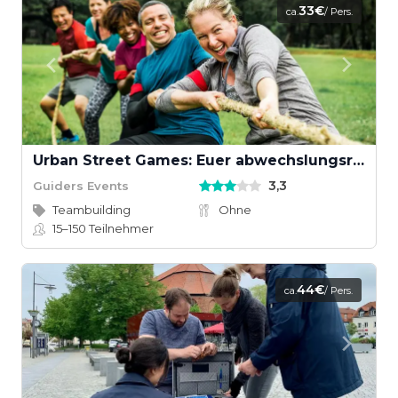
33€
ca.
/ Pers.
Urban Street Games: Euer abwechslungsreiches Teamevent
3,3
Guiders Events
Teambuilding
Ohne
15–150
Teilnehmer
44€
ca.
/ Pers.