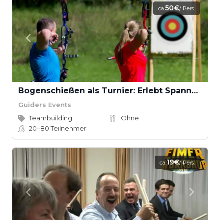
50€
ca.
/ Pers.
Bogenschießen als Turnier: Erlebt Spannung und Fokus
Guiders Events
Teambuilding
Ohne
20–80
Teilnehmer
19€
ca.
/ Pers.