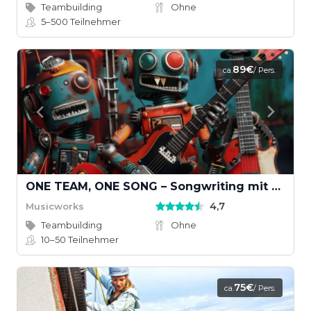
Teambuilding
Ohne
5–500
Teilnehmer
89€
ca.
/ Pers.
ONE TEAM, ONE SONG – Songwriting mit KI und echten Instrumenten
4,7
Musicworks
Teambuilding
Ohne
10–50
Teilnehmer
75€
ca.
/ Pers.