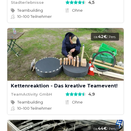
4,5
Stadterlebnisse
Teambuilding
Ohne
10–100
Teilnehmer
42€
ca.
/ Pers.
Kettenreaktion - Das kreative Teamevent!
4,9
TeamActivity GmbH
Teambuilding
Ohne
10–100
Teilnehmer
44€
ca.
/ Pers.