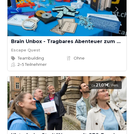
Brain Unbox - Tragbares Abenteuer zum Mitnehmen
Escape Quest
Teambuilding
Ohne
2–5
Teilnehmer
21,01€
ca.
/ Pers.