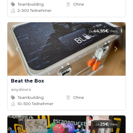
Teambuilding
Ohne
2–500
Teilnehmer
44,95€
ca.
/ Pers.
Beat the Box
anydoors
Teambuilding
Ohne
10–500
Teilnehmer
25€
ca.
/ Pers.