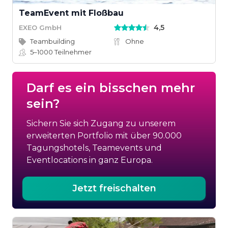
TeamEvent mit Floßbau
4,5
EXEO GmbH
Teambuilding
Ohne
5–1000
Teilnehmer
Darf es ein bisschen mehr
sein?
Sichern Sie sich Zugang zu unserem
erweiterten Portfolio mit über 90.000
Tagungshotels, Teamevents und
Eventlocations in ganz Europa.
Jetzt freischalten