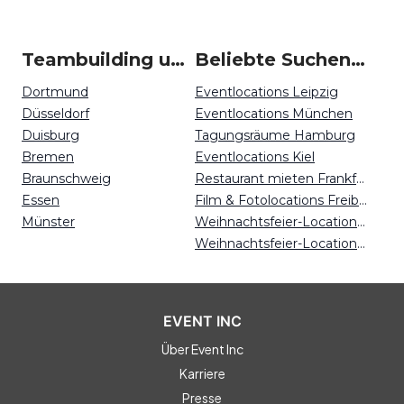
Teambuilding um Münsterland
Beliebte Suchen auf Event Inc
Dortmund
Eventlocations Leipzig
Düsseldorf
Eventlocations München
Duisburg
Tagungsräume Hamburg
Bremen
Eventlocations Kiel
Braunschweig
Restaurant mieten Frankfurt
Essen
Film & Fotolocations Freiburg
Münster
Weihnachtsfeier-Locations Köln
Weihnachtsfeier-Locations Bremen
EVENT INC
Über Event Inc
Karriere
Presse