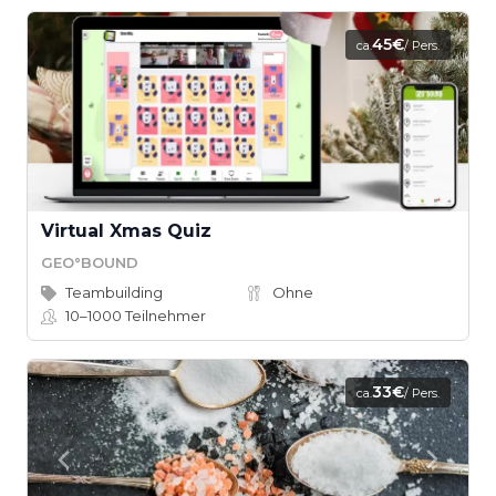
45€
ca.
/ Pers.
Virtual Xmas Quiz
GEO°BOUND
Teambuilding
Ohne
10–1000
Teilnehmer
33€
ca.
/ Pers.