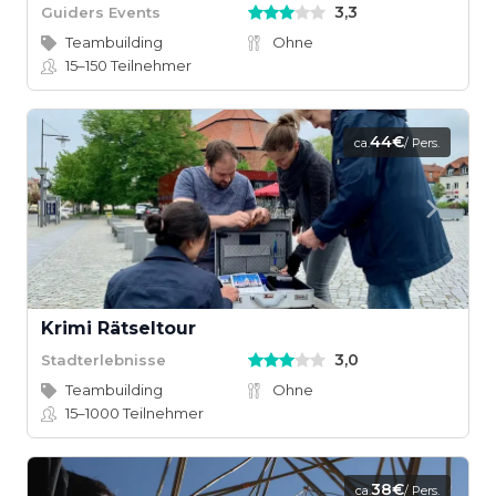
3,3
Guiders Events
Teambuilding
Ohne
15–150
Teilnehmer
44€
ca.
/ Pers.
Krimi Rätseltour
3,0
Stadterlebnisse
Teambuilding
Ohne
15–1000
Teilnehmer
38€
ca.
/ Pers.