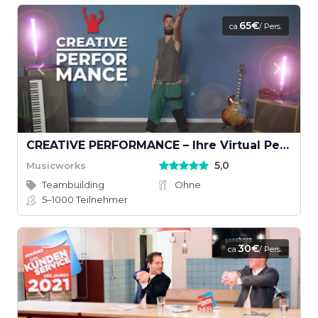
65€
ca.
/ Pers.
CREATIVE PERFORMANCE – Ihre Virtual Performance mit Musikvideodreh
5,0
Musicworks
Teambuilding
Ohne
5–1000
Teilnehmer
30€
ca.
/ Pers.