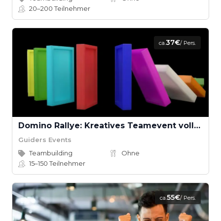
20–200
Teilnehmer
37€
ca.
/ Pers.
Domino Rallye: Kreatives Teamevent voller Spannung
Guiders Events
Teambuilding
Ohne
15–150
Teilnehmer
55€
ca.
/ Pers.