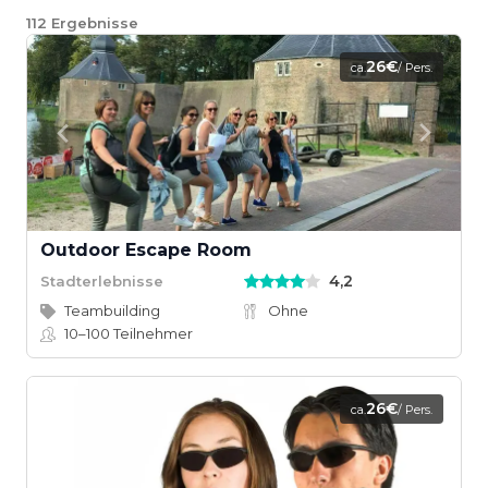
112
Ergebnisse
26€
ca.
/ Pers.
Outdoor Escape Room
4,2
Stadterlebnisse
Teambuilding
Ohne
10–100
Teilnehmer
26€
ca.
/ Pers.