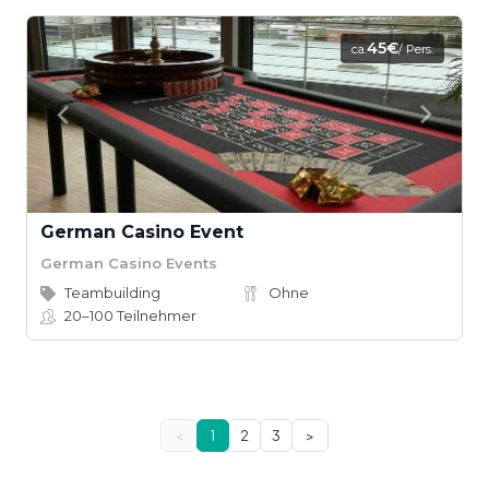
45€
ca.
/ Pers.
German Casino Event
German Casino Events
Teambuilding
Ohne
20–100
Teilnehmer
<
1
2
3
>