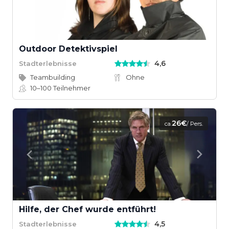
Outdoor Detektivspiel
4,6
Stadterlebnisse
Teambuilding
Ohne
10–100
Teilnehmer
26€
ca.
/ Pers.
Hilfe, der Chef wurde entführt!
4,5
Stadterlebnisse