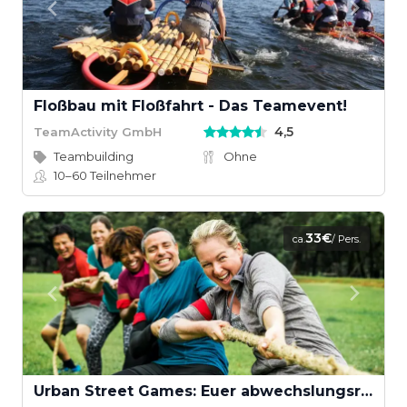
Floßbau mit Floßfahrt - Das Teamevent!
4,5
TeamActivity GmbH
Teambuilding
Ohne
10–60
Teilnehmer
33€
ca.
/ Pers.
Urban Street Games: Euer abwechslungsreiches Teamevent