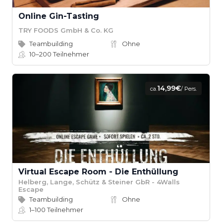
Online Gin-Tasting
TRY FOODS GmbH & Co. KG
Teambuilding
Ohne
10–200
Teilnehmer
14,99€
ca.
/ Pers.
Virtual Escape Room - Die Enthüllung
Helberg, Lange, Schütz & Steiner GbR - 4Walls
Escape
Teambuilding
Ohne
1–100
Teilnehmer