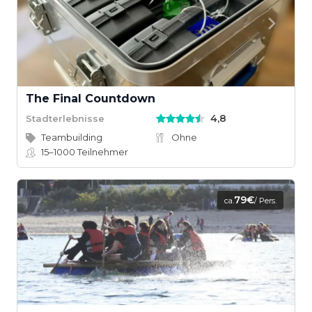
The Final Countdown
4,8
Stadterlebnisse
Teambuilding
Ohne
15–1000
Teilnehmer
79€
ca.
/ Pers.