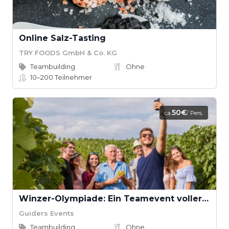
Online Salz-Tasting
TRY FOODS GmbH & Co. KG
Teambuilding
Ohne
10–200
Teilnehmer
50€
ca.
/ Pers.
Winzer-Olympiade: Ein Teamevent voller Spaß und Kultur
Guiders Events
Teambuilding
Ohne