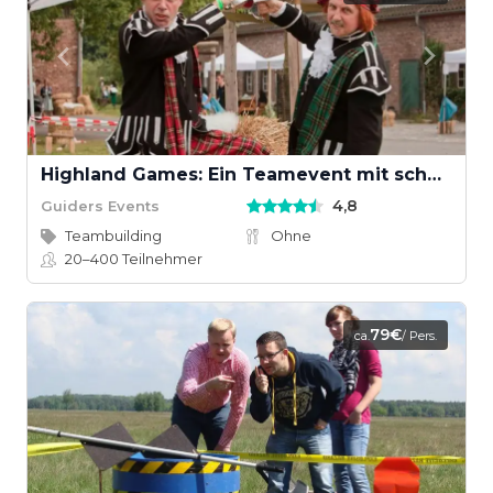
Highland Games: Ein Teamevent mit schottischem Wettkampfgeist
4,8
Guiders Events
Teambuilding
Ohne
20–400
Teilnehmer
79€
ca.
/ Pers.