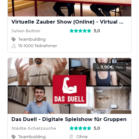
Virtuelle Zauber Show (Online) - Virtual Magic Show
5,0
Julian Button
Teambuilding
15–1000
Teilnehmer
9,90€
ca.
/ Pers.
Das Duell - Digitale Spielshow für Gruppen
5,0
Städte-Schatzsuche
Teambuilding
Ohne