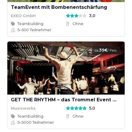
TeamEvent mit Bombenentschärfung
3,0
EXEO GmbH
Teambuilding
Ohne
5–500
Teilnehmer
39€
ca.
/ Pers.
GET THE RHYTHM – das Trommel Event mit Groove
5,0
Musicworks
Teambuilding
Ohne
5–5000
Teilnehmer