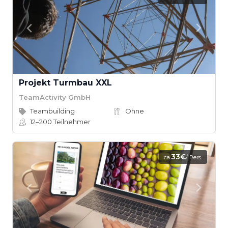
Projekt Turmbau XXL
TeamActivity GmbH
Teambuilding
Ohne
12–200
Teilnehmer
33€
ca.
/ Pers.