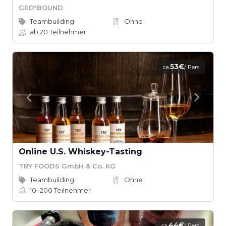
GEO°BOUND
Teambuilding
Ohne
ab 20
Teilnehmer
53€
ca.
/ Pers.
Online U.S. Whiskey-Tasting
TRY FOODS GmbH & Co. KG
Teambuilding
Ohne
10–200
Teilnehmer
44€
ca.
/ Pers.