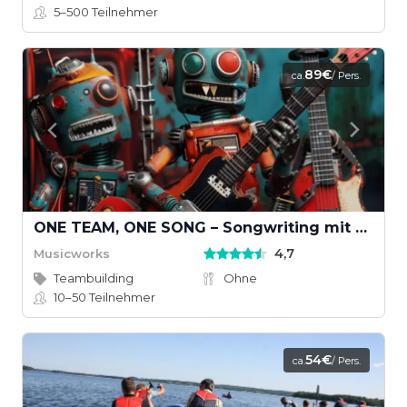
5–500
Teilnehmer
89€
ca.
/ Pers.
ONE TEAM, ONE SONG – Songwriting mit KI und echten Instrumenten
4,7
Musicworks
Teambuilding
Ohne
10–50
Teilnehmer
54€
ca.
/ Pers.