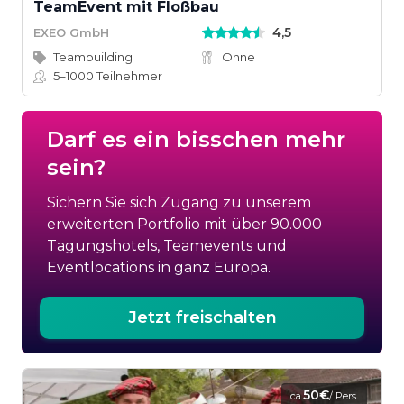
TeamEvent mit Floßbau
4,5
EXEO GmbH
Teambuilding
Ohne
5–1000
Teilnehmer
Darf es ein bisschen mehr
sein?
Sichern Sie sich Zugang zu unserem
erweiterten Portfolio mit über 90.000
Tagungshotels, Teamevents und
Eventlocations in ganz Europa.
Jetzt freischalten
50€
ca.
/ Pers.