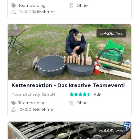
Teambuilding
Ohne
10–100
Teilnehmer
42€
ca.
/ Pers.
Kettenreaktion - Das kreative Teamevent!
4,9
TeamActivity GmbH
Teambuilding
Ohne
10–100
Teilnehmer
44€
ca.
/ Pers.