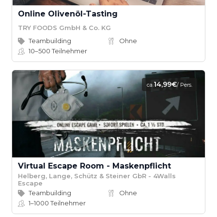
Online Olivenöl-Tasting
TRY FOODS GmbH & Co. KG
Teambuilding
Ohne
10–500
Teilnehmer
14,99€
ca.
/ Pers.
Virtual Escape Room - Maskenpflicht
Helberg, Lange, Schütz & Steiner GbR - 4Walls
Escape
Teambuilding
Ohne
1–1000
Teilnehmer