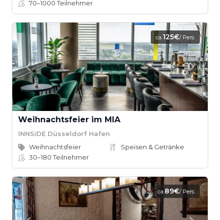
70–1000
Teilnehmer
125€
ca.
/ Pers.
Weihnachtsfeier im MIA
INNSiDE Düsseldorf Hafen
Weihnachtsfeier
Speisen & Getränke
30–180
Teilnehmer
89€
ca.
/ Pers.