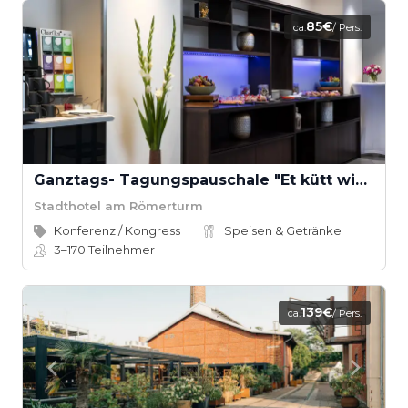
85€
ca.
/ Pers.
Ganztags- Tagungspauschale "Et kütt wie et kütt"
Stadthotel am Römerturm
Konferenz / Kongress
Speisen & Getränke
3–170
Teilnehmer
139€
ca.
/ Pers.