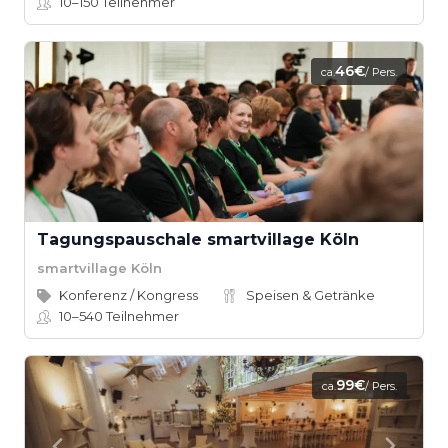
10–150
Teilnehmer
46€
ca.
/ Pers.
Tagungspauschale smartvillage Köln
smartvillage Köln
Konferenz / Kongress
Speisen & Getränke
10–540
Teilnehmer
99€
ca.
/ Pers.