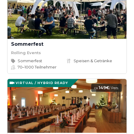
Sommerfest
Rolling Events
Sommerfest
Speisen & Getränke
70–1000
Teilnehmer
VIRTUAL / HYBRID READY
149€
ca.
/ Pers.