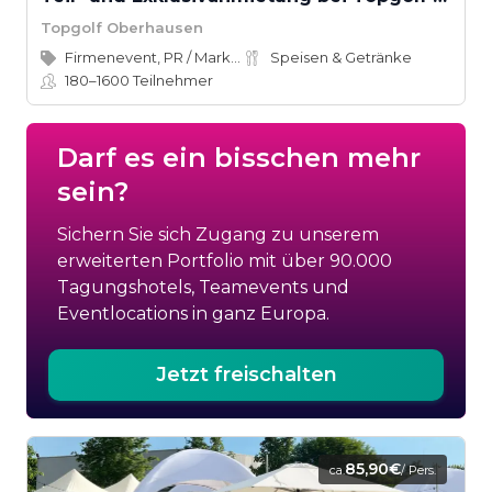
Topgolf Oberhausen
Firmenevent, PR / Marketing
Speisen & Getränke
180–1600
Teilnehmer
Darf es ein bisschen mehr
sein?
Sichern Sie sich Zugang zu unserem
erweiterten Portfolio mit über 90.000
Tagungshotels, Teamevents und
Eventlocations in ganz Europa.
Jetzt freischalten
85,90€
ca.
/ Pers.