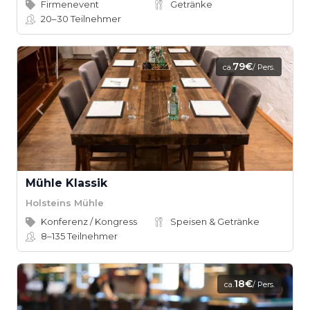
Firmenevent
Getränke
20–30
Teilnehmer
79€
ca.
/ Pers.
Mühle Klassik
Holsteins Mühle
Konferenz / Kongress
Speisen & Getränke
8–135
Teilnehmer
18€
ca.
/ Pers.