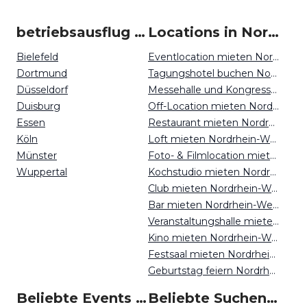
betriebsausflug um Nordrhein-Westfalen
Locations in Nordrhein-Westfalen mieten
Bielefeld
Eventlocation mieten Nordrhein-Westfalen
Dortmund
Tagungshotel buchen Nordrhein-Westfalen
Düsseldorf
Messehalle und Kongresszentrum mieten Nordrhein-Westfalen
Duisburg
Off-Location mieten Nordrhein-Westfalen
Essen
Restaurant mieten Nordrhein-Westfalen
Köln
Loft mieten Nordrhein-Westfalen
Münster
Foto- & Filmlocation mieten Nordrhein-Westfalen
Wuppertal
Kochstudio mieten Nordrhein-Westfalen
Club mieten Nordrhein-Westfalen
Bar mieten Nordrhein-Westfalen
Veranstaltungshalle mieten Nordrhein-Westfalen
Kino mieten Nordrhein-Westfalen
Festsaal mieten Nordrhein-Westfalen
Geburtstag feiern Nordrhein-Westfalen
Beliebte Events in Nordrhein-Westfalen
Beliebte Suchen auf Event Inc