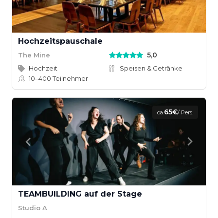
Hochzeitspauschale
5,0
The Mine
Hochzeit
Speisen & Getränke
10–400
Teilnehmer
65€
ca.
/ Pers.
TEAMBUILDING auf der Stage
Studio A