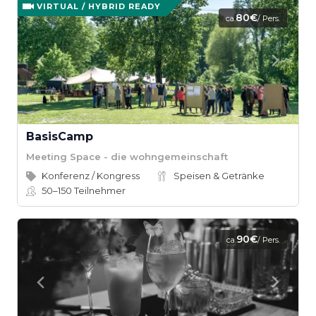
VIRTUAL / HYBRID READY
80€
ca.
/ Pers.
BasisCamp
Meeting Space - die wohngemeinschaft
Konferenz / Kongress
Speisen & Getränke
50–150
Teilnehmer
90€
ca.
/ Pers.