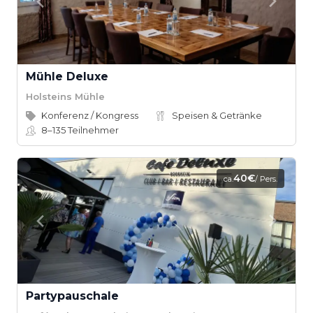
Mühle Deluxe
Holsteins Mühle
Konferenz / Kongress
Speisen & Getränke
8–135
Teilnehmer
40€
ca.
/ Pers.
Partypauschale