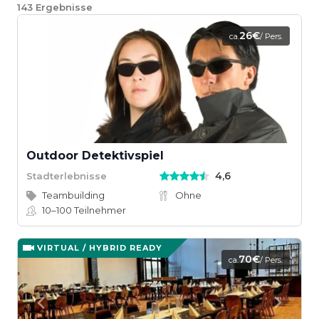
143
Ergebnisse
26€
ca.
/ Pers.
Outdoor Detektivspiel
4,6
Stadterlebnisse
Teambuilding
Ohne
10–100
Teilnehmer
VIRTUAL / HYBRID READY
70€
ca.
/ Pers.