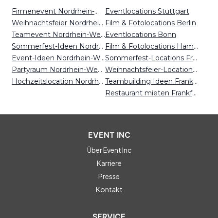
Firmenevent Nordrhein-Westfalen
Eventlocations Stuttgart
Weihnachtsfeier Nordrhein-Westfalen
Film & Fotolocations Berlin
Teamevent Nordrhein-Westfalen
Eventlocations Bonn
Sommerfest-Ideen Nordrhein-Westfalen
Film & Fotolocations Hamburg
Event-Ideen Nordrhein-Westfalen
Sommerfest-Locations Freiburg
Partyraum Nordrhein-Westfalen
Weihnachtsfeier-Locations Essen
Hochzeitslocation Nordrhein-Westfalen
Teambuilding Ideen Frankfurt
Restaurant mieten Frankfurt
EVENT INC
Über Event Inc
Karriere
Presse
Kontakt
SERVICE