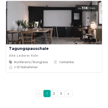
35€
ca.
/ Pers.
Tagungspauschale
Alte Lederei Köln
Konferenz / Kongress
Getränke
1–15
Teilnehmer
<
1
2
3
>