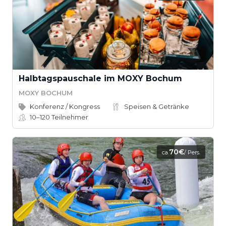
Halbtagspauschale im MOXY Bochum
MOXY BOCHUM
Konferenz / Kongress
Speisen & Getränke
10–120
Teilnehmer
70€
ca.
/ Pers.