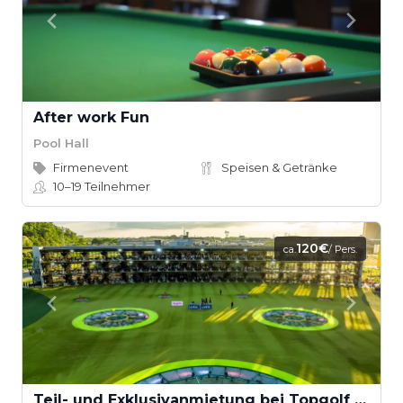
After work Fun
Pool Hall
Firmenevent
Speisen & Getränke
10–19
Teilnehmer
120€
ca.
/ Pers.
Teil- und Exklusivanmietung bei Topgolf Oberhausen