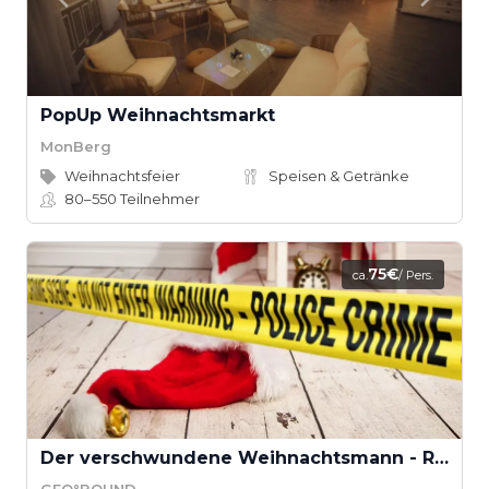
PopUp Weihnachtsmarkt
MonBerg
Weihnachtsfeier
Speisen & Getränke
80–550
Teilnehmer
75€
ca.
/ Pers.
Der verschwundene Weihnachtsmann - Rettet Weihnachten! (Teamevent)
GEO°BOUND