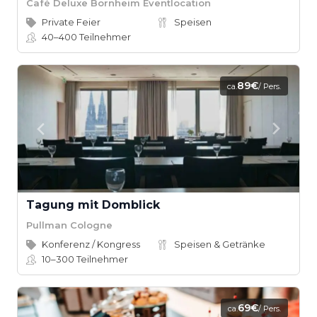
Café Deluxe Bornheim Eventlocation
Private Feier
Speisen
40–400
Teilnehmer
89€
ca.
/ Pers.
Tagung mit Domblick
Pullman Cologne
Konferenz / Kongress
Speisen & Getränke
10–300
Teilnehmer
69€
ca.
/ Pers.