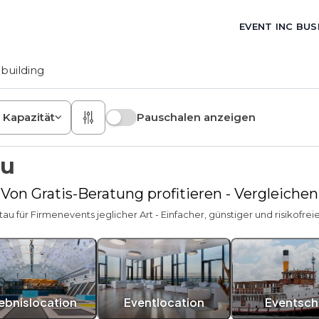
EVENT INC BUS
building
Kapazität
Pauschalen anzeigen
au
 Von Gratis-Beratung profitieren - Vergleiche
tau für Firmenevents jeglicher Art - Einfacher, günstiger und risikofrei
lebnislocation
Eventlocation
Eventschi