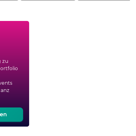
g zu
rtfolio
vents
ganz
ten