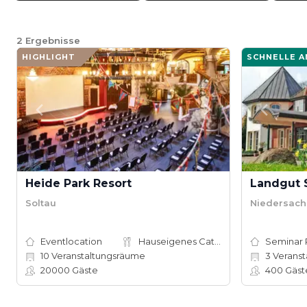
2
Ergebnisse
HIGHLIGHT
SCHNELLE 
Heide Park Resort
Landgut
Soltau
Niedersach
Eventlocation
Hauseigenes Catering
Seminar
10
Veranstaltungsräume
3
Veranstal
20000
Gäste
400
Gäst