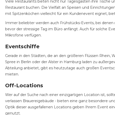
Viele Restaurants bieten nicht nur Tagesgästen ihre Tische
Restaurant buchen. Die Vielfalt an Speisen und Einrichtunge
mit Spitzenköchen vielleicht für ein Kundenevent eignet, biet
Immer beliebter werden auch Frühstücks-Events, bei denen 
bevor der stressige Tag im Büro anfängt. Auch für solche E
Mikrofone verfügen.
Eventschiffe
Gerade in den Städten, die an den größeren Flüssen Rhein, W
Spree in Berlin oder der Alster in Hamburg laden zu außerg
Abteilung anbietet, gibt es heutzutage auch großen Eventschi
mieten.
Off-Locations
Wer auf der Suche nach einer einzigartigen Location ist, sol
verlassen Brauereigebäude - bieten eine ganz besondere und e
Optik dieser ausgefallenen Locations geben Ihrem Event ei
genutzt.