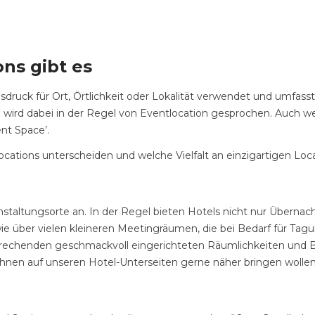
ns gibt es
sdruck für Ort, Örtlichkeit oder Lokalität verwendet und umfass
rd dabei in der Regel von Eventlocation gesprochen. Auch wenn
nt Space’.
ations unterscheiden und welche Vielfalt an einzigartigen Locat
eranstaltungsorte an. In der Regel bieten Hotels nicht nur Über
wie über vielen kleineren Meetingräumen, die bei Bedarf für T
henden geschmackvoll eingerichteten Räumlichkeiten und Ballsäl
r Ihnen auf unseren Hotel-Unterseiten gerne näher bringen wollen