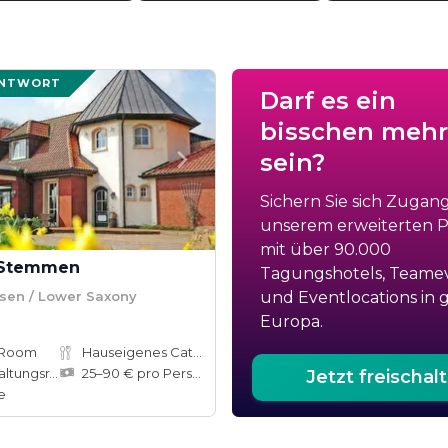
ANTWORT
Darf es ein
bisschen mehr
sein?
Sichern Sie sich Zugan
unserem erweiterten Po
mit über 90.000
 Stemmen
Tagungshotels, Teame
sen / Lower Saxony
und Eventlocations in 
Europa.
 Room
Hauseigenes Catering
tungsräume
25–90 € pro Person
Jetzt freischal
e