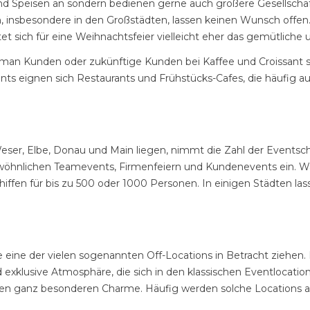
 und Speisen an sondern bedienen gerne auch größere Gesellsch
n, insbesondere in den Großstädten, lassen keinen Wunsch offen
et sich für eine Weihnachtsfeier vielleicht eher das gemütliche 
man Kunden oder zukünftige Kunden bei Kaffee und Croissant 
vents eignen sich Restaurants und Frühstücks-Cafes, die häufi
eser, Elbe, Donau und Main liegen, nimmt die Zahl der Eventsch
ewöhnlichen Teamevents, Firmenfeiern und Kundenevents ein. Wäh
ffen für bis zu 500 oder 1000 Personen. In einigen Städten lass
lte eine der vielen sogenannten Off-Locations in Betracht ziehe
xklusive Atmosphäre, die sich in den klassischen Eventlocations 
nen ganz besonderen Charme. Häufig werden solche Locations 