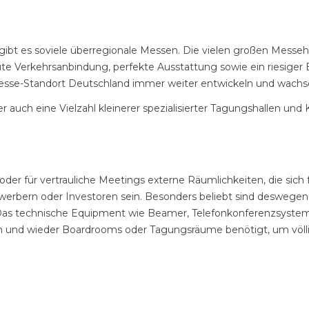
ibt es soviele überregionale Messen. Die vielen großen Messeha
ute Verkehrsanbindung, perfekte Ausstattung sowie ein riesiger 
Messe-Standort Deutschland immer weiter entwickeln und wachs
uch eine Vielzahl kleinerer spezialisierter Tagungshallen und 
der für vertrauliche Meetings externe Räumlichkeiten, die sich
Bewerbern oder Investoren sein. Besonders beliebt sind desweg
Das technische Equipment wie Beamer, Telefonkonferenzsyste
n und wieder Boardrooms oder Tagungsräume benötigt, um völl