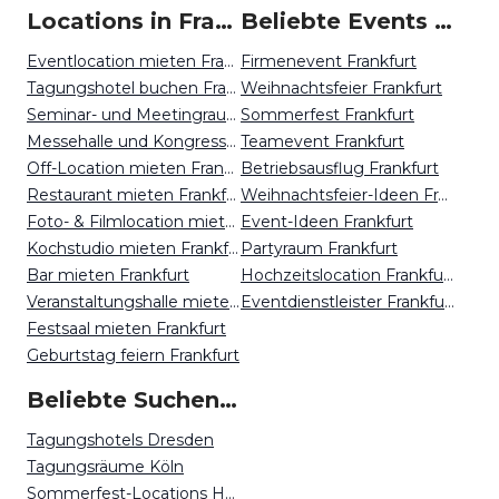
Locations in Frankfurt mieten
Beliebte Events in Frankfurt
Eventlocation mieten Frankfurt
Firmenevent Frankfurt
Tagungshotel buchen Frankfurt
Weihnachtsfeier Frankfurt
Seminar- und Meetingraum mieten Frankfurt
Sommerfest Frankfurt
Messehalle und Kongresszentrum mieten Frankfurt
Teamevent Frankfurt
Off-Location mieten Frankfurt
Betriebsausflug Frankfurt
Restaurant mieten Frankfurt
Weihnachtsfeier-Ideen Frankfurt
Foto- & Filmlocation mieten Frankfurt
Event-Ideen Frankfurt
Kochstudio mieten Frankfurt
Partyraum Frankfurt
Bar mieten Frankfurt
Hochzeitslocation Frankfurt
Veranstaltungshalle mieten Frankfurt
Eventdienstleister Frankfurt
Festsaal mieten Frankfurt
Geburtstag feiern Frankfurt
Beliebte Suchen auf Event Inc
Tagungshotels Dresden
Tagungsräume Köln
Sommerfest-Locations Hannover