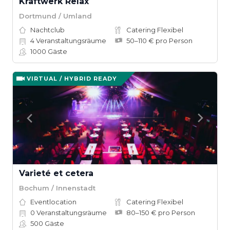
Kraftwerk Relax
Dortmund / Umland
Nachtclub
Catering Flexibel
4
Veranstaltungsräume
50–110 € pro Person
1000
Gäste
VIRTUAL / HYBRID READY
Varieté et cetera
Bochum / Innenstadt
Eventlocation
Catering Flexibel
0
Veranstaltungsräume
80–150 € pro Person
500
Gäste