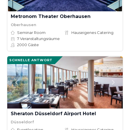
Metronom Theater Oberhausen
Oberhausen
Seminar Room
Hauseigenes Catering
7
Veranstaltungsräume
2000
Gäste
SCHNELLE ANTWORT
Sheraton Düsseldorf Airport Hotel
Düsseldorf
Eventlocation
Hauseigenes Catering