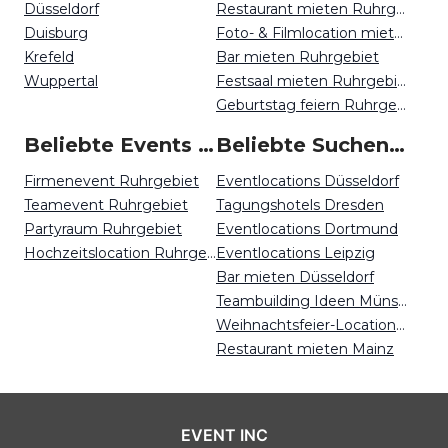
Düsseldorf
Restaurant mieten Ruhrgebiet
Duisburg
Foto- & Filmlocation mieten Ruhrgebiet
Krefeld
Bar mieten Ruhrgebiet
Wuppertal
Festsaal mieten Ruhrgebiet
Geburtstag feiern Ruhrgebiet
Beliebte Events in Ruhrgebiet
Beliebte Suchen auf Event Inc
Firmenevent Ruhrgebiet
Eventlocations Düsseldorf
Teamevent Ruhrgebiet
Tagungshotels Dresden
Partyraum Ruhrgebiet
Eventlocations Dortmund
Hochzeitslocation Ruhrgebiet
Eventlocations Leipzig
Bar mieten Düsseldorf
Teambuilding Ideen Münster
Weihnachtsfeier-Locations Mainz
Restaurant mieten Mainz
EVENT INC