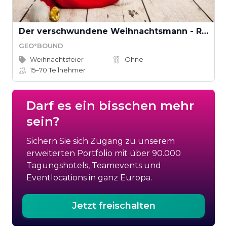
Der verschwundene Weihnachtsmann - Rettet Weihnachten! (Teamevent)
GEO°BOUND
Weihnachtsfeier
Ohne
15–70
Teilnehmer
Darf es ein bisschen mehr
sein?
Sichern Sie sich Zugang zu unserem
erweiterten Portfolio mit über 90.000
Tagungshotels, Teamevents und
Eventlocations in ganz Europa.
Jetzt freischalten