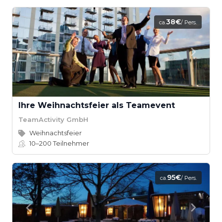
38€
ca.
/ Pers.
Ihre Weihnachtsfeier als Teamevent
TeamActivity GmbH
Weihnachtsfeier
10–200
Teilnehmer
95€
ca.
/ Pers.