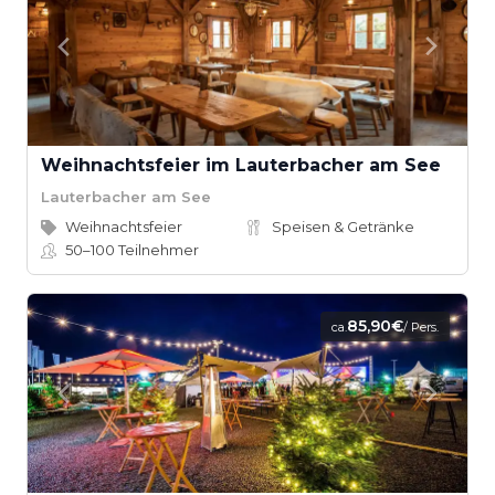
Weihnachtsfeier im Lauterbacher am See
Lauterbacher am See
Weihnachtsfeier
Speisen & Getränke
50–100
Teilnehmer
85,90€
ca.
/ Pers.