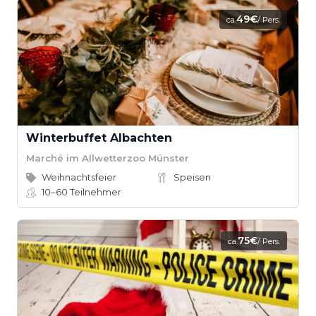
49€
ca.
/ Pers.
Winterbuffet Albachten
Marché im Allwetterzoo Münster
Weihnachtsfeier
Speisen
10–60
Teilnehmer
75€
ca.
/ Pers.