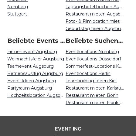
Nürnberg
Tagungshotel buchen Augsburg
Stuttgart
Restaurant mieten Augsburg
Foto- & Filmlocation mieten Augsburg
Geburtstag feiern Augsburg
Beliebte Events in Augsburg
Beliebte Suchen auf Event Inc
Firmenevent Augsburg
Eventlocations Nürnberg
Weihnachtsfeier Augsburg
Eventlocations Düsseldorf
Teamevent Augsburg
Sommerfest-Locations Köln
Betriebsausflug Augsburg
Eventlocations Berlin
Event-Ideen Augsburg
Teambuilding Ideen Kiel
Partyraum Augsburg
Restaurant mieten Karlsruhe
Hochzeitslocation Augsburg
Restaurant mieten Bonn
Restaurant mieten Frankfurt
EVENT INC