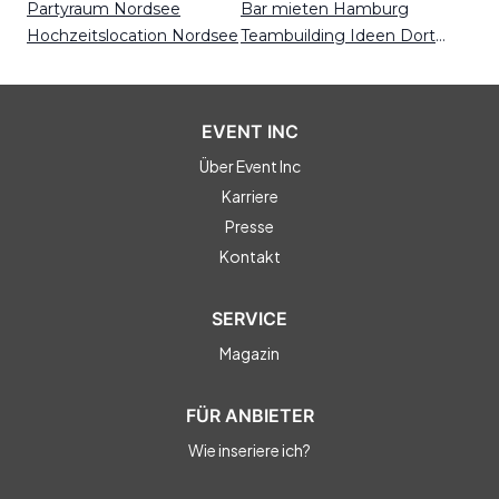
Partyraum Nordsee
Bar mieten Hamburg
Hochzeitslocation Nordsee
Teambuilding Ideen Dortmund
EVENT INC
Über Event Inc
Karriere
Presse
Kontakt
SERVICE
Magazin
FÜR ANBIETER
Wie inseriere ich?