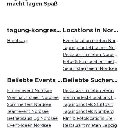
macht tagen Spaß
tagung-kongress um Nordsee
Locations in Nordsee mieten
Hamburg
Eventlocation mieten Nordsee
Tagungshotel buchen Nordsee
Restaurant mieten Nordsee
Foto- & Filmlocation mieten Nordsee
Geburtstag feiern Nordsee
Beliebte Events in Nordsee
Beliebte Suchen auf Event Inc
Firmenevent Nordsee
Restaurant mieten Berlin
Weihnachtsfeier Nordsee
Sommerfest-Locations Leipzig
Sommerfest Nordsee
Tagungshotels Stuttgart
Teamevent Nordsee
Tagungshotels Nürnberg
Betriebsausflug Nordsee
Film & Fotolocations Bremen
Event-Ideen Nordsee
Restaurant mieten Leipzig