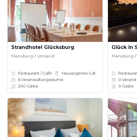
Strandhotel Glücksburg
Flensburg / Umland
Flensburg 
Restaurant / Café
Hauseigenes Catering
Restauran
6
Veranstaltungsräume
0
Veranst
200
Gäste
0
Gäste