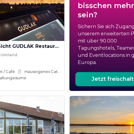
bisschen mehr
sein?
Sichern Sie sich Zugan
unserem erweiterten Po
mit über 90.000
Glück in Sicht GUDLAK Restaurant & Bar
Tagungshotels, Teame
/ Umland
und Eventlocations in 
Europa.
t / Café
Hauseigenes Catering
altungsräume
Jetzt freischal