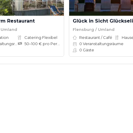
rm Restaurant
/ Umland
Flensburg / Umland
ation
Catering Flexibel
Restaurant / Café
tungsräume
50–100 € pro Person
0
Veranstaltungsräume
0
Gäste