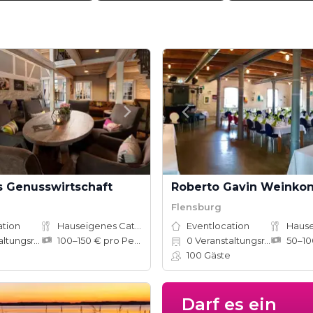
 Genusswirtschaft
Roberto Gavin Weinkon
Flensburg
ation
Hauseigenes Catering
Eventlocation
ungsräume
100–150 € pro Person
0
Veranstaltungsräume
100
Gäste
Darf es ein