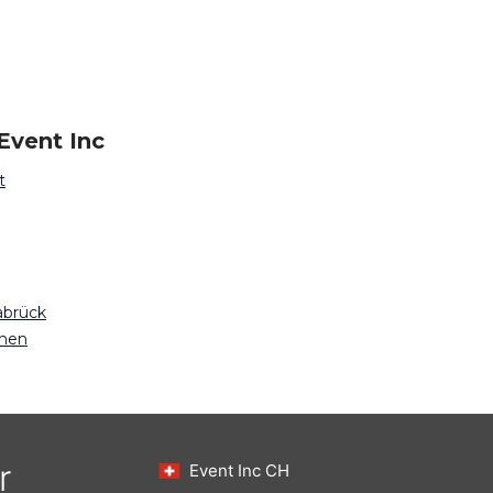
Event Inc
t
abrück
emen
r
Event Inc CH