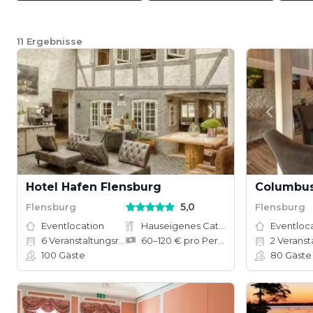
11
Ergebnisse
Hotel Hafen Flensburg
Columbus
5,0
Flensburg
Flensburg
Eventlocation
Hauseigenes Catering
Eventloc
6
Veranstaltungsräume
60–120 € pro Person
2
Veranstalt
100
Gäste
80
Gäste