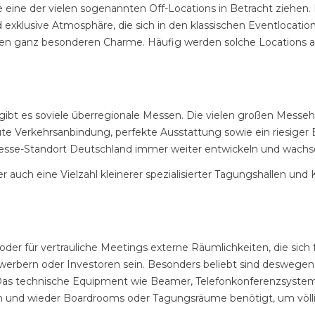
lte eine der vielen sogenannten Off-Locations in Betracht ziehe
xklusive Atmosphäre, die sich in den klassischen Eventlocations 
nen ganz besonderen Charme. Häufig werden solche Locations 
ibt es soviele überregionale Messen. Die vielen großen Messeha
ute Verkehrsanbindung, perfekte Ausstattung sowie ein riesiger 
Messe-Standort Deutschland immer weiter entwickeln und wachs
uch eine Vielzahl kleinerer spezialisierter Tagungshallen und 
der für vertrauliche Meetings externe Räumlichkeiten, die sich
Bewerbern oder Investoren sein. Besonders beliebt sind desweg
Das technische Equipment wie Beamer, Telefonkonferenzsyste
n und wieder Boardrooms oder Tagungsräume benötigt, um völl