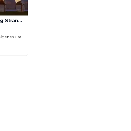
Glück in Sicht Glückselig Strandrestaurant
Hauseigenes Catering