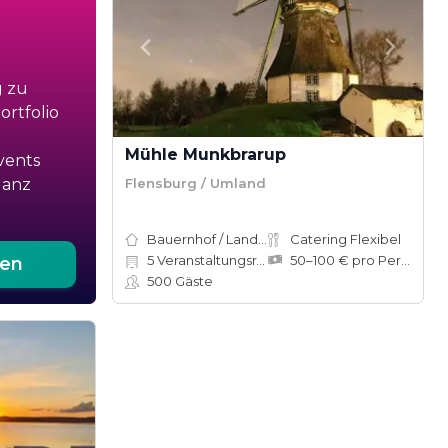
g zu
rtfolio
Mühle Munkbrarup
vents
Flensburg / Umland
ganz
Bauernhof / Landhaus
Catering Flexibel
5
Veranstaltungsräume
50–100 € pro Person
ten
500
Gäste