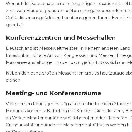
Wer auf der Suche nach einer einzigartigen Location ist, sol
verlassen Brauereigebäude - bieten eine ganz besondere und e
Optik dieser ausgefallenen Locations geben Ihrem Event ei
genutzt.
Konferenzzentren und Messehallen
Deutschland ist Messeweltmeister. In keinem anderen Land g
Infrastruktur für alle Art von Kongressen und Messen. Eine g
Massenveranstaltungen haben dazu geführt, dass sich der 
Neben den ganz großen Messehallen gibt es heutzutage aber a
eignen.
Meeting- und Konferenzräume
Viele Firmen benötigen häufig auch mal in fremden Städten o
Meetings können z.B. Treffen mit Kunden, Dienstleistern, 
an Verkehrsknotenpunkten wie Bahnhöfen oder Flughäfen. 
Grundausstattung.Auch für Management-Offsites werden hi