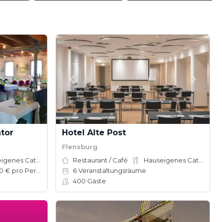
tor
Hotel Alte Post
Flensburg
Hauseigenes Catering
Restaurant / Café
Hauseigenes Catering
50–100 € pro Person
6
Veranstaltungsräume
400
Gäste