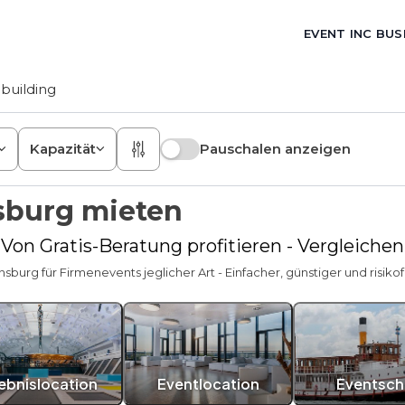
EVENT INC BUS
building
Kapazität
Pauschalen anzeigen
nsburg mieten
 Von Gratis-Beratung profitieren - Vergleiche
nsburg für Firmenevents jeglicher Art - Einfacher, günstiger und risikof
lebnislocation
Eventlocation
Eventschi