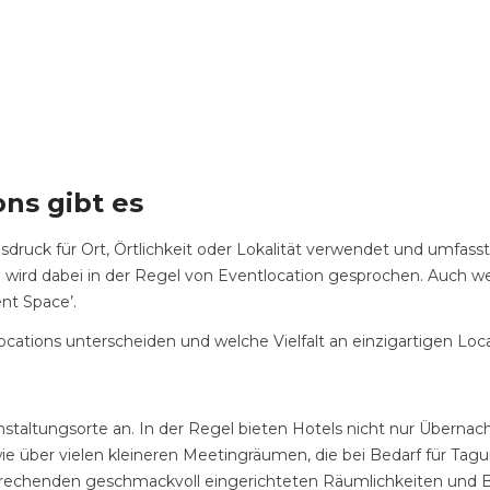
ns gibt es
sdruck für Ort, Örtlichkeit oder Lokalität verwendet und umfass
rd dabei in der Regel von Eventlocation gesprochen. Auch wenn
nt Space’.
ations unterscheiden und welche Vielfalt an einzigartigen Locat
eranstaltungsorte an. In der Regel bieten Hotels nicht nur Über
wie über vielen kleineren Meetingräumen, die bei Bedarf für T
henden geschmackvoll eingerichteten Räumlichkeiten und Ballsäl