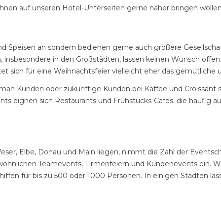
r Ihnen auf unseren Hotel-Unterseiten gerne näher bringen wollen
 und Speisen an sondern bedienen gerne auch größere Gesellsch
n, insbesondere in den Großstädten, lassen keinen Wunsch offen
et sich für eine Weihnachtsfeier vielleicht eher das gemütliche 
man Kunden oder zukünftige Kunden bei Kaffee und Croissant 
vents eignen sich Restaurants und Frühstücks-Cafes, die häufi
eser, Elbe, Donau und Main liegen, nimmt die Zahl der Eventsch
ewöhnlichen Teamevents, Firmenfeiern und Kundenevents ein. Wäh
ffen für bis zu 500 oder 1000 Personen. In einigen Städten lass