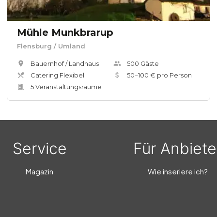
Mühle Munkbrarup
Flensburg
/ Umland
Bauernhof / Landhaus
500
Gäste
Catering Flexibel
50
–
100
€ pro Person
5
Veranstaltungsräum
e
Service
Für Anbiete
Magazin
Wie inseriere ich?