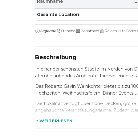
Raumname
L
Gesamte Location
Legende
Stehend
Parlament
Reihen
U-Form
Beschreibung
In einer der schönsten Städte im Norden von De
atemberaubendes Ambiente, formvollendete Rä
Das Roberto Gavin Weinkontor bietet bis zu 10
Hochzeiten, Weihnachtsfeiern, Dinner Events un
Die Lokalität verfügt über hohe Decken, große F
angehauchte Veranstaltungsräume. Zudem werden
Durch die gute Verkehrsanbindung und durch au
WEITERLESEN
Anreise mit dem PKW erfolgen.