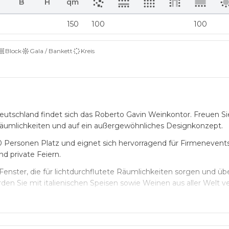
B
H
qm
150
100
100
Block
Gala / Bankett
Kreis
utschland findet sich das Roberto Gavin Weinkontor. Freuen Sie
umlichkeiten und auf ein außergewöhnliches Designkonzept.
0 Personen Platz und eignet sich hervorragend für Firmenevents
d private Feiern.
enster, die für lichtdurchflutete Räumlichkeiten sorgen und übe
 Sie mit italienischen Speisen sowie Weinen aus aller Welt v
sreichend zur Verfügung gestellte Parkplätze kann eine komfo