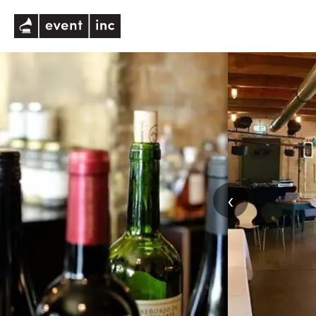
eventinc
‹