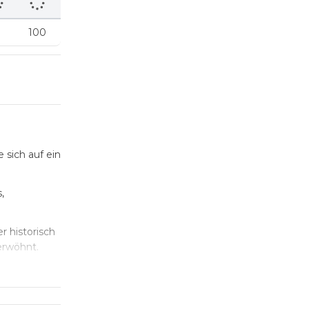
100
 sich auf ein
,
r historisch
erwöhnt.
rtable