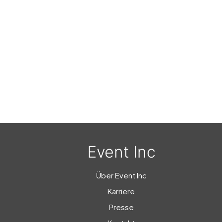
Event Inc
Über Event Inc
Karriere
Presse