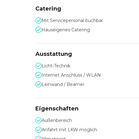
Gern steht Ihnen das engagierte und profession
Durchführung eines Events mit Rat und Tat zur 
Catering
Mit Servicepersonal buchbar
Hauseigenes Catering
Ausstattung
Licht-Technik
Internet Anschluss / WLAN
Leinwand / Beamer
Eigenschaften
Außenbereich
Anfahrt mit LKW möglich