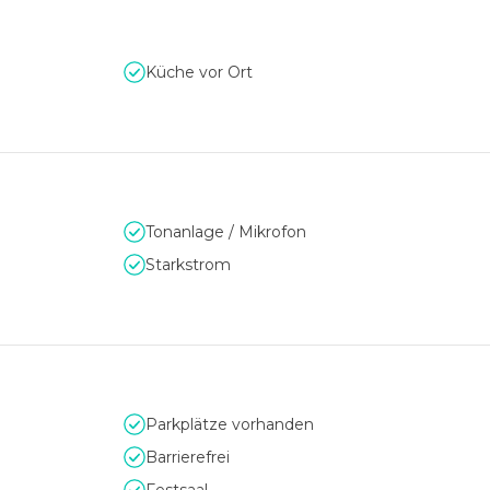
elle Team der Location bei der Planung, im Aufbau und bei der
Seite.
Küche vor Ort
Tonanlage / Mikrofon
Starkstrom
Parkplätze vorhanden
Barrierefrei