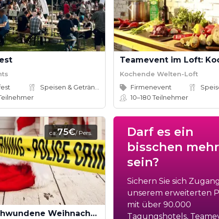
est
nts
Kochende Welten-Loft
est
Speisen & Getränke
Firmenevent
Teilnehmer
10–180
Teilnehmer
Darf es ein
75€
ca.
/ Pers.
bisschen mehr
sein?
Sichern Sie sich Zugan
unserem erweiterten Po
mit über 90.000
Der verschwundene Weihnachtsmann - Rettet Weihnachten! (Teamevent)
Tagungshotels, Teame