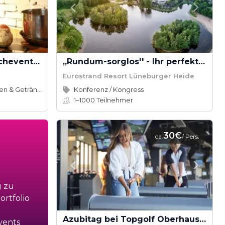
Teamevent im Loft: Kochevent inkl. Cocktail-Workshop ab 16 Teilnehmern
,,Rundum-sorglos'' - Ihr perfekter Veranstaltungstag
Eurostrand Resort Lüneburger Heide
Speisen & Getränke
Konferenz / Kongress
1–1000
Teilnehmer
30€
ca.
/ Pers.
g zu
rtfolio
Azubitag bei Topgolf Oberhausen
vents