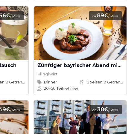
66€
89€
/ Pers.
ca.
/ Pers.
lausch
Zünftiger bayrischer Abend mit Bio-Schmankerl im Family Style
Klinglwirt
Speisen & Getränke
Dinner
Speisen & Getränke
20–50
Teilnehmer
49€
38€
/ Pers.
ca.
/ Pers.