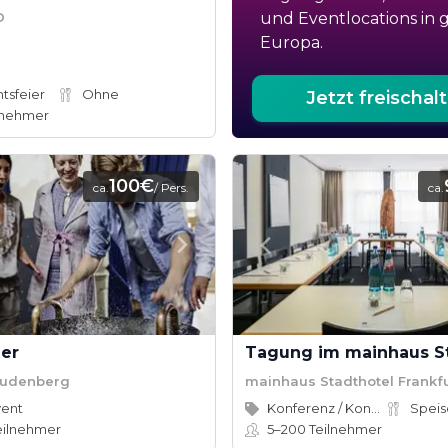
D
und Eventlocations in 
Europa.
tsfeier
Ohne
Jetzt freischal
lnehmer
100€
ca.
/ Pers.
ca.
ier
eudenberg
mainhaus Stadthotel Frankfu
vent
Konferenz / Kongress
eilnehmer
5–200
Teilnehmer