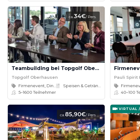
34€
ca.
/ Pers.
Teambuilding bei Topgolf Oberhausen
Firmeneve
Topgolf Oberhausen
Pauli Spirit
Firmenevent, Dinner
Speisen & Getränke
Firmene
5–1600
Teilnehmer
40–100
T
VIRTUAL 
85,90€
ca.
/ Pers.