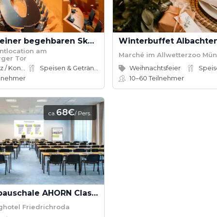
Tagen in einer begehbaren Skulptur
Winterbuffet Albachte
ntlocation am
Marché im Allwetterzoo Mün
ger Tor
Konferenz / Kongress
Speisen & Getränke
Weihnachtsfeier
Speis
lnehmer
10–60
Teilnehmer
68€
ca.
/ Pers.
Tagungspauschale AHORN Classic
hotel Friedrichroda