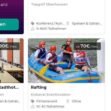
Topgolf Oberhausen
ganz
Konferenz / Kongress, Firmenevent
Speisen & Getränke
ten
5–1600
Teilnehmer
90€
70€
/ Pers.
ca.
/ Pers.
Tagung im mainhaus Stadthotel Frankfurt
Rafting
rt
Eiskanal Eventlocation
Speisen & Getränke
Firmenevent
Ohne
10–30
Teilnehmer