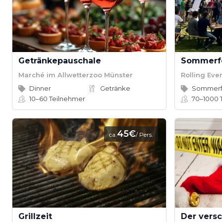
Getränkepauschale
Sommerf
Marché im Allwetterzoo Münster
Rolling Eve
Dinner
Getränke
Sommerf
10–60
Teilnehmer
70–1000
45€
ca.
/ Pers.
Grillzeit