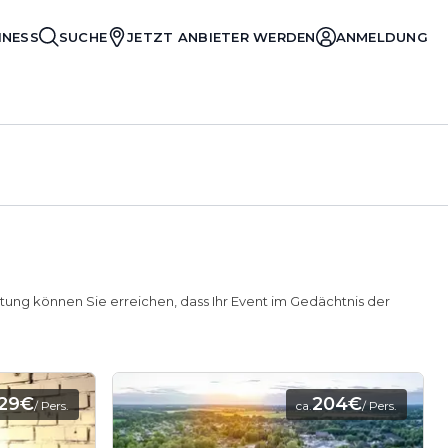
INESS
SUCHE
JETZT ANBIETER WERDEN
ANMELDUNG
ltung können Sie erreichen, dass Ihr Event im Gedächtnis der
129€
204€
/ Pers.
ca.
/ Pers.