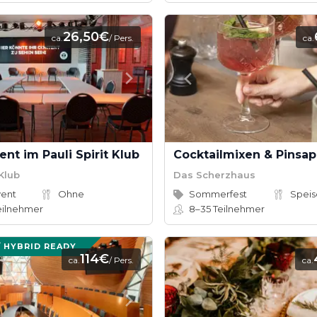
26,50€
ca.
/ Pers.
ca.
nt im Pauli Spirit Klub
Cocktailmixen & Pinsap
 Klub
Das Scherzhaus
vent
Ohne
Sommerfest
eilnehmer
8–35
Teilnehmer
/ HYBRID READY
114€
ca.
/ Pers.
ca.