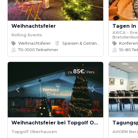
Weihnachtsfeier
AXICA - Eve
Rolling Events
Brandenbur
Weihnachtsfeier
Speisen & Getränke
70–1000
Teilnehmer
10–80
Tei
85€
ca.
/ Pers.
Weihnachtsfeier bei Topgolf Oberhausen
Topgolf Oberhausen
AHORN Berg