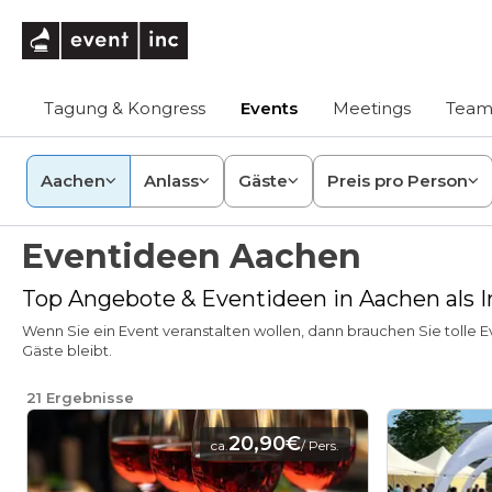
eventinc
Tagung & Kongress
Events
Meetings
Team
Aachen
Anlass
Gäste
Preis pro Person
Eventideen Aachen
Top Angebote & Eventideen in Aachen als In
Wenn Sie ein Event veranstalten wollen, dann brauchen Sie tolle 
Gäste bleibt.
21
Ergebnisse
20,90€
ca.
/ Pers.