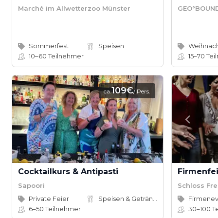
Marché im Allwetterzoo Münster
GEO°BOUN
Sommerfest
Speisen
Weihnach
10–60
Teilnehmer
15–70
Tei
109€
ca.
/ Pers.
Cocktailkurs & Antipasti
Firmenfe
Sapoori
Schloss Fr
Private Feier
Speisen & Getränke
Firmene
6–50
Teilnehmer
30–100
T