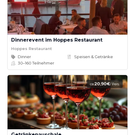
Dinnerevent im Hoppes Restaurant
Hoppes Restaurant
Dinner
Speisen & Getränke
30–160
Teilnehmer
20,90€
ca.
/ Pers.
Getränkepauschale