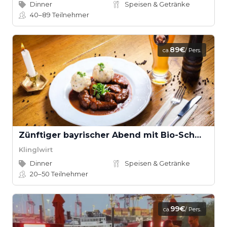
Dinner
Speisen & Getränke
40–89
Teilnehmer
89€
ca.
/ Pers.
Zünftiger bayrischer Abend mit Bio-Schmankerl im Family Style
Klinglwirt
Dinner
Speisen & Getränke
20–50
Teilnehmer
99€
ca.
/ Pers.