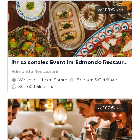
107€
ca.
/ Pers.
Ihr saisonales Event im Edmondo Restaurant
Edmondo Restaurant
Weihnachtsfeier, Sommerfest
Speisen & Getränke
30–160
Teilnehmer
102€
ca.
/ Pers.