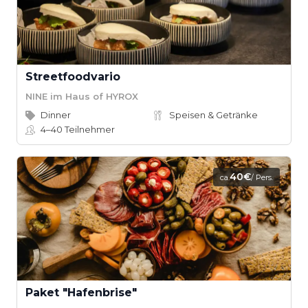
Streetfoodvario
NINE im Haus of HYROX
Dinner
Speisen & Getränke
4–40
Teilnehmer
40€
ca.
/ Pers.
Paket "Hafenbrise"