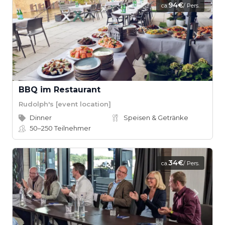
94€
ca.
/ Pers.
BBQ im Restaurant
Rudolph's [event location]
Dinner
Speisen & Getränke
50–250
Teilnehmer
34€
ca.
/ Pers.