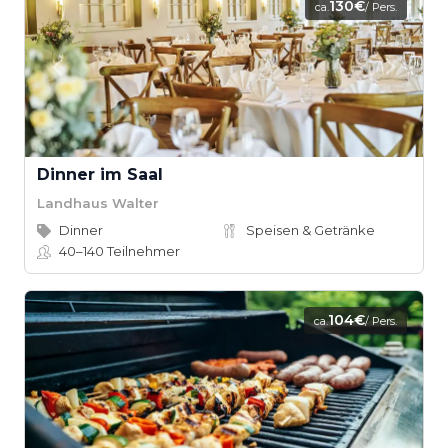
130€
ca.
/ Pers.
Dinner im Saal
Landhaus Walter
Dinner
Speisen & Getränke
40–140
Teilnehmer
104€
ca.
/ Pers.