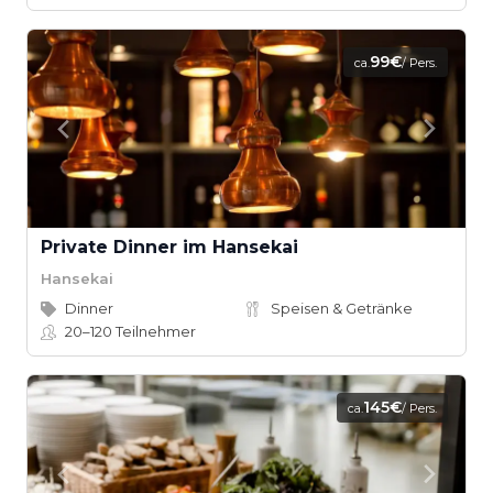
99€
ca.
/ Pers.
Private Dinner im Hansekai
Hansekai
Dinner
Speisen & Getränke
20–120
Teilnehmer
145€
ca.
/ Pers.