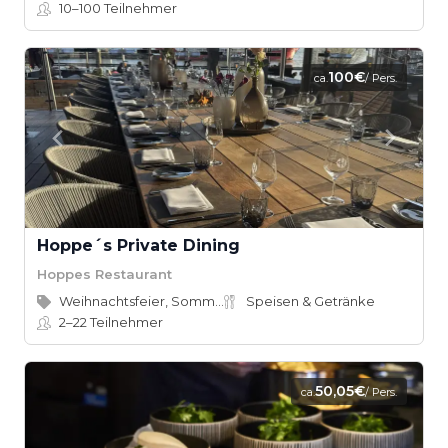
10–100
Teilnehmer
100€
ca.
/ Pers.
Hoppe´s Private Dining
Hoppes Restaurant
Weihnachtsfeier, Sommerfest
Speisen & Getränke
2–22
Teilnehmer
50,05€
ca.
/ Pers.