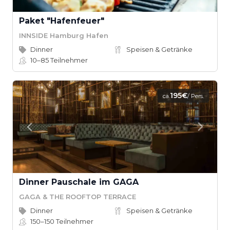
Paket "Hafenfeuer"
INNSIDE Hamburg Hafen
Dinner
Speisen & Getränke
10–85
Teilnehmer
195€
ca.
/ Pers.
Dinner Pauschale im GAGA
GAGA & THE ROOFTOP TERRACE
Dinner
Speisen & Getränke
150–150
Teilnehmer