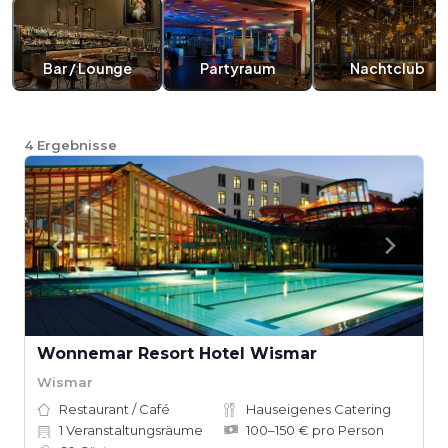
Bar / Lounge
Partyraum
Nachtclub
4
Ergebnisse
Wonnemar Resort Hotel Wismar
Wismar
Restaurant / Café
Hauseigenes Catering
1
Veranstaltungsräume
100–150 € pro Person