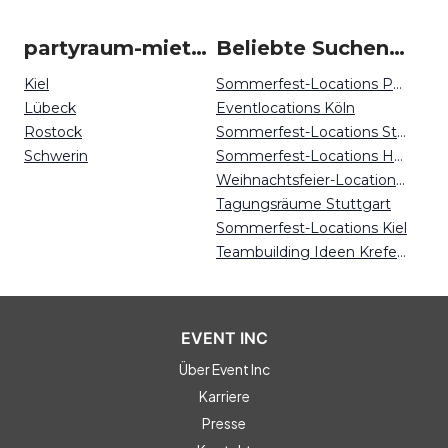
partyraum-mieten um Wismar
Beliebte Suchen auf Event Inc
Kiel
Sommerfest-Locations Potsdam
Lübeck
Eventlocations Köln
Rostock
Sommerfest-Locations Stuttgart
Schwerin
Sommerfest-Locations Hamburg
Weihnachtsfeier-Locations Mainz
Tagungsräume Stuttgart
Sommerfest-Locations Kiel
Teambuilding Ideen Krefeld
EVENT INC
Über Event Inc
Karriere
Presse