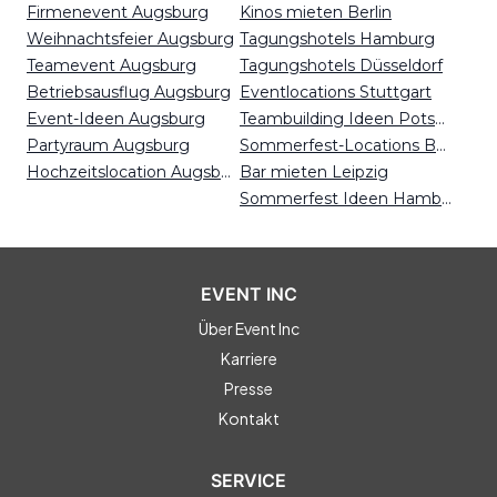
Firmenevent Augsburg
Kinos mieten Berlin
Weihnachtsfeier Augsburg
Tagungshotels Hamburg
Teamevent Augsburg
Tagungshotels Düsseldorf
Betriebsausflug Augsburg
Eventlocations Stuttgart
Event-Ideen Augsburg
Teambuilding Ideen Potsdam
Partyraum Augsburg
Sommerfest-Locations Bonn
Hochzeitslocation Augsburg
Bar mieten Leipzig
Sommerfest Ideen Hamburg
EVENT INC
Über Event Inc
Karriere
Presse
Kontakt
SERVICE