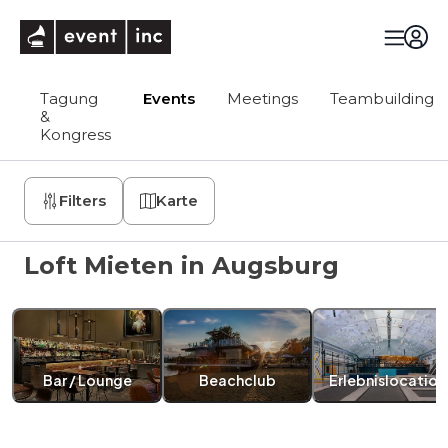
eventinc
Tagung
Events
Meetings
Teambuilding
&
Kongress
Filters
Karte
Loft Mieten in Augsburg
Bar / Lounge
Beachclub
Erlebnislocation