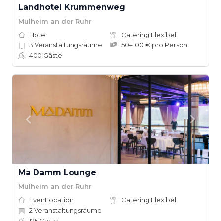
Landhotel Krummenweg
Mülheim an der Ruhr
Hotel
Catering Flexibel
3
Veranstaltungsräume
50–100 € pro Person
400
Gäste
Ma Damm Lounge
Mülheim an der Ruhr
Eventlocation
Catering Flexibel
2
Veranstaltungsräume
125
Gäste