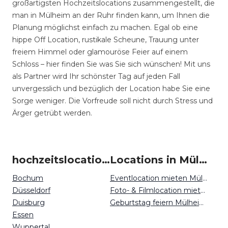
großartigsten Hochzeitslocations zusammengestellt, die
man in Mülheim an der Ruhr finden kann, um Ihnen die
Planung möglichst einfach zu machen. Egal ob eine
hippe Off Location, rustikale Scheune, Trauung unter
freiem Himmel oder glamouröse Feier auf einem
Schloss – hier finden Sie was Sie sich wünschen! Mit uns
als Partner wird Ihr schönster Tag auf jeden Fall
unvergesslich und bezüglich der Location habe Sie eine
Sorge weniger. Die Vorfreude soll nicht durch Stress und
Ärger getrübt werden.
hochzeitslocation um Mülheim an der Ruhr
Locations in Mülheim an der Ruhr mieten
Bochum
Eventlocation mieten Mülheim an der Ruhr
Düsseldorf
Foto- & Filmlocation mieten Mülheim an der Ruhr
Duisburg
Geburtstag feiern Mülheim an der Ruhr
Essen
Wuppertal