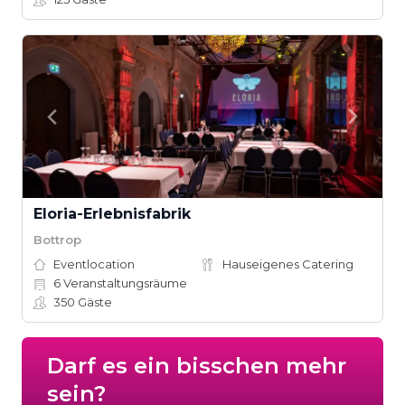
Eloria-Erlebnisfabrik
Bottrop
Eventlocation
Hauseigenes Catering
6
Veranstaltungsräume
350
Gäste
Darf es ein bisschen mehr
sein?