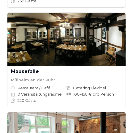
250
Gäste
Mausefalle
Mülheim an der Ruhr
Restaurant / Café
Catering Flexibel
0
Veranstaltungsräume
100–150 € pro Person
220
Gäste