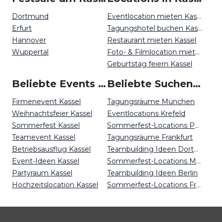
Dortmund
Eventlocation mieten Kassel
Erfurt
Tagungshotel buchen Kassel
Hannover
Restaurant mieten Kassel
Wuppertal
Foto- & Filmlocation mieten Kassel
Geburtstag feiern Kassel
Beliebte Events in Kassel
Beliebte Suchen auf Event Inc
Firmenevent Kassel
Tagungsräume München
Weihnachtsfeier Kassel
Eventlocations Krefeld
Sommerfest Kassel
Sommerfest-Locations Potsdam
Teamevent Kassel
Tagungsräume Frankfurt
Betriebsausflug Kassel
Teambuilding Ideen Dortmund
Event-Ideen Kassel
Sommerfest-Locations Münster
Partyraum Kassel
Teambuilding Ideen Berlin
Hochzeitslocation Kassel
Sommerfest-Locations Freiburg