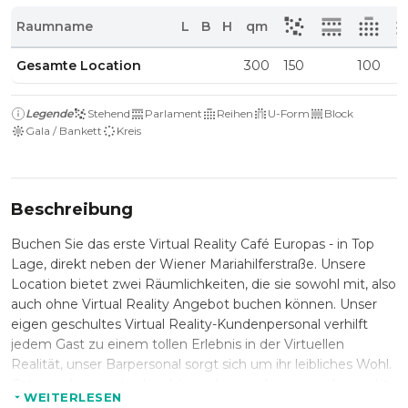
Raumname
L
B
H
qm
Gesamte Location
300
150
100
Legende
Stehend
Parlament
Reihen
U-Form
Block
Gala / Bankett
Kreis
Beschreibung
Buchen Sie das erste Virtual Reality Café Europas - in Top
Lage, direkt neben der Wiener Mariahilferstraße. Unsere
Location bietet zwei Räumlichkeiten, die sie sowohl mit, also
auch ohne Virtual Reality Angebot buchen können. Unser
eigen geschultes Virtual Reality-Kundenpersonal verhilft
jedem Gast zu einem tollen Erlebnis in der Virtuellen
Realität, unser Barpersonal sorgt sich um ihr leibliches Wohl.
Catering kann mitgebracht werden, wird von uns aber nicht
WEITERLESEN
angeboten.