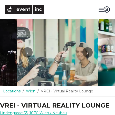
eventinc
‹
›
Locations
Wien
VREI - Virtual Reality Lounge
VREI - VIRTUAL REALITY LOUNGE
Lindengasse 53
,
1070
Wien
/ Neubau