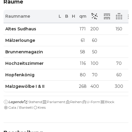
Räume
Raumname
L
B
H
qm
Altes Sudhaus
171
200
150
Mälzerlounge
61
60
Brunnenmagazin
58
50
Hochzeitszimmer
116
100
70
Hopfenkönig
80
70
60
Malzgewölbe I & II
268
400
300
Legende
Stehend
Parlament
Reihen
U-Form
Block
Gala / Bankett
Kreis