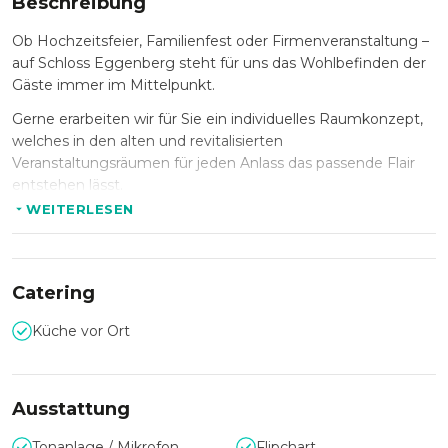
Beschreibung
Ob Hochzeitsfeier, Familienfest oder Firmenveranstaltung –
auf Schloss Eggenberg steht für uns das Wohlbefinden der
Gäste immer im Mittelpunkt.
Gerne erarbeiten wir für Sie ein individuelles Raumkonzept,
welches in den alten und revitalisierten
Veranstaltungsräumen für jeden Anlass das passende Flair
entstehen lässt.
WEITERLESEN
Als Highlight für jedes Fest bieten wir auch
Brauereibesichtigungen und Bierverkostungen an.
Wir freuen uns Sie persönlich beraten zu können!
Catering
Küche vor Ort
Ausstattung
Tonanlage / Mikrofon
Flipchart