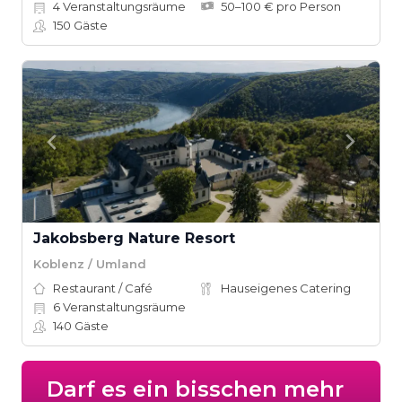
4
Veranstaltungsräume
50–100 € pro Person
150
Gäste
Jakobsberg Nature Resort
Koblenz / Umland
Restaurant / Café
Hauseigenes Catering
6
Veranstaltungsräume
140
Gäste
Darf es ein bisschen mehr