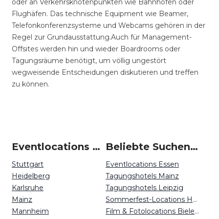
oder an Verkehrsknotenpunkten wie Bahnhöfen oder
Flughäfen. Das technische Equipment wie Beamer,
Telefonkonferenzsysteme und Webcams gehören in der
Regel zur Grundausstattung.Auch für Management-
Offsites werden hin und wieder Boardrooms oder
Tagungsräume benötigt, um völlig ungestört
wegweisende Entscheidungen diskutieren und treffen
zu können.
Eventlocations um Kaiserslautern
Beliebte Suchen auf Event Inc
Stuttgart
Eventlocations Essen
Heidelberg
Tagungshotels Mainz
Karlsruhe
Tagungshotels Leipzig
Mainz
Sommerfest-Locations Hannover
Mannheim
Film & Fotolocations Bielefeld