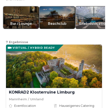
Bar / Lounge
Beachclub
Erlebnislocation
7
Ergebnisse
VIRTUAL / HYBRID READY
KONRAD2 Klosterruine Limburg
Mannheim / Umland
Eventlocation
Hauseigenes Catering