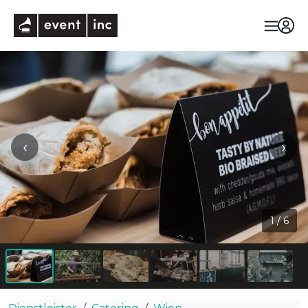
eventinc
‹
›
1
/
6