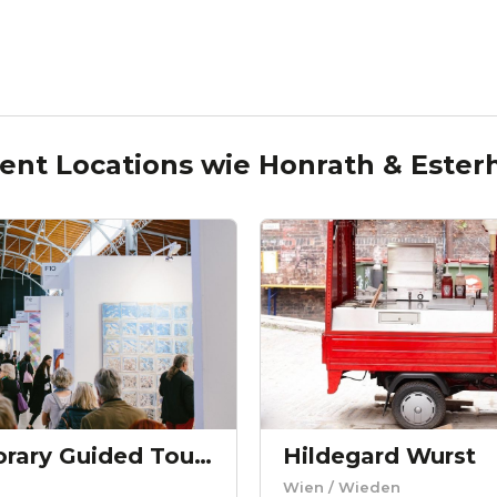
ent Locations wie
Honrath & Ester
Vienna Contemporary Guided Tours
Hildegard Wurst
Wien
/ Wieden