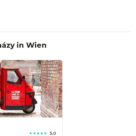
házy
in
Wien
5,0
★★★★★