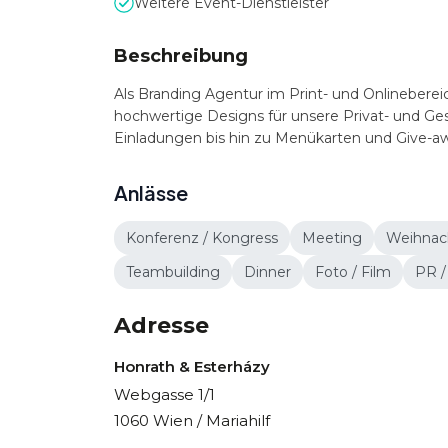
Weitere Event-Dienstleister
Beschreibung
Als Branding Agentur im Print- und Onlinebereic
hochwertige Designs für unsere Privat- und G
Einladungen bis hin zu Menükarten und Give-a
Anlässe
Konferenz / Kongress
Meeting
Weihnach
Teambuilding
Dinner
Foto / Film
PR /
Adresse
Honrath & Esterházy
Webgasse 1/1
1060 Wien / Mariahilf