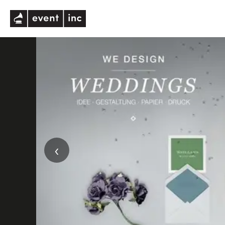
eventinc
‹