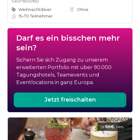
GEO°BOUND
Weihnachtsfeier
Ohne
15–70
Teilnehmer
Darf es ein bisschen mehr
sein?
Sichern Sie sich Zugang zu unserem
erweiterten Portfolio mit über 90.000
Tagungshotels, Teamevents und
Eventlocations in ganz Europa.
Jetzt freischalten
66€
ca.
/ Pers.