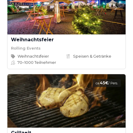
Weihnachtsfeier
Rolling Events
Weihnachtsfeier
Speisen & Getränke
70–1000
Teilnehmer
45€
ca.
/ Pers.
Grillzeit