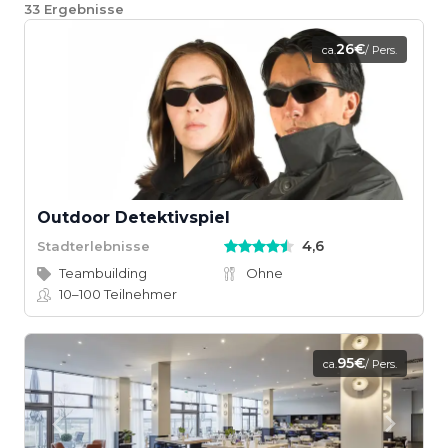
33
Ergebnisse
26€
ca.
/ Pers.
Outdoor Detektivspiel
4,6
Stadterlebnisse
Teambuilding
Ohne
10–100
Teilnehmer
95€
ca.
/ Pers.