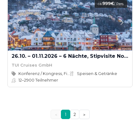
999€
ca.
/ Pers.
26.10. – 01.11.2026 – 6 Nächte, Stipvisite Norwegen
TUI Cruises GmbH
Konferenz / Kongress, Firmenevent
Speisen & Getränke
12–2900
Teilnehmer
<
1
2
>