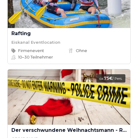
Rafting
Eiskanal Eventlocation
Firmenevent
Ohne
10–30
Teilnehmer
75€
ca.
/ Pers.
Der verschwundene Weihnachtsmann - Rettet Weihnachten! (Teamevent)