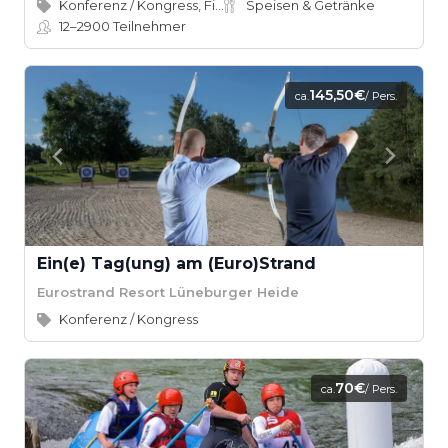
Konferenz / Kongress, Firmenevent
Speisen & Getränke
12–2900
Teilnehmer
145,50€
ca.
/ Pers.
Ein(e) Tag(ung) am (Euro)Strand
Eurostrand Resort Lüneburger Heide
Konferenz / Kongress
70€
ca.
/ Pers.