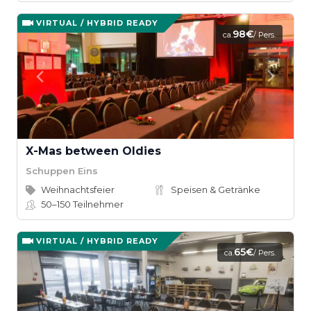
VIRTUAL / HYBRID READY
98€
ca.
/ Pers.
X-Mas between Oldies
Schuppen Eins
Weihnachtsfeier
Speisen & Getränke
50–150
Teilnehmer
VIRTUAL / HYBRID READY
65€
ca.
/ Pers.