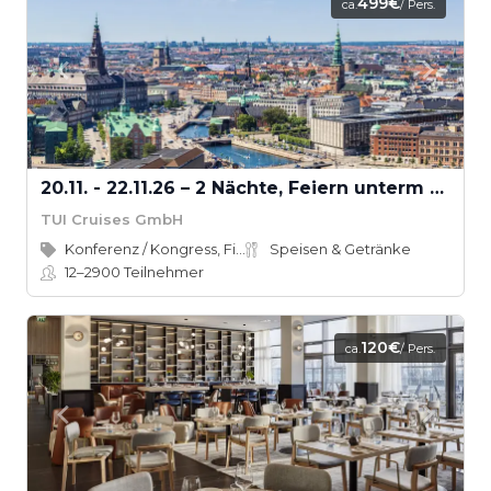
499€
ca.
/ Pers.
20.11. - 22.11.26 – 2 Nächte, Feiern unterm Sternhimmel
TUI Cruises GmbH
Konferenz / Kongress, Firmenevent
Speisen & Getränke
12–2900
Teilnehmer
120€
ca.
/ Pers.