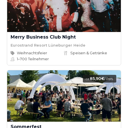
Merry Business Club Night
Eurostrand Resort Lüneburger Heide
Weihnachtsfeier
Speisen & Getränke
1–700
Teilnehmer
85,90€
ca.
/ Pers.
Sommerfest