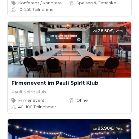
Konferenz / Kongress
Speisen & Getränke
10–250
Teilnehmer
26,50€
ca.
/ Pers.
Firmenevent im Pauli Spirit Klub
Pauli Spirit Klub
Firmenevent
Ohne
40–100
Teilnehmer
85,90€
ca.
/ Pers.