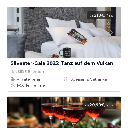
210€
ca.
/ Pers.
Silvester-Gala 2025: Tanz auf dem Vulkan
INNSIDE Bremen
Private Feier
Speisen & Getränke
1–50
Teilnehmer
20,90€
ca.
/ Pers.