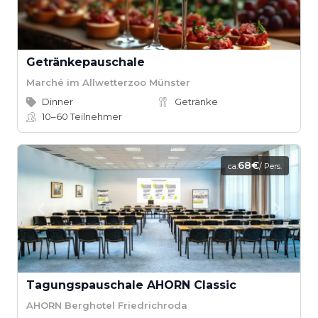
Getränkepauschale
Marché im Allwetterzoo Münster
Dinner
Getränke
10–60
Teilnehmer
68€
ca.
/ Pers.
Tagungspauschale AHORN Classic
AHORN Berghotel Friedrichroda