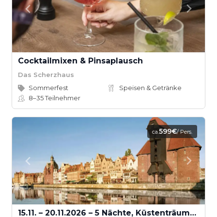
Cocktailmixen & Pinsaplausch
Das Scherzhaus
Sommerfest
Speisen & Getränke
8–35
Teilnehmer
599€
ca.
/ Pers.
15.11. – 20.11.2026 – 5 Nächte, Küstenträume der Ostsee & Aarhus