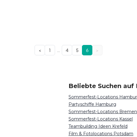
…
<
1
4
5
6
>
Beliebte Suchen auf 
Sommerfest-Locations Hambu
Partyschiffe Hamburg
Sommerfest-Locations Bremen
Sommerfest-Locations Kassel
Teambuilding Ideen Krefeld
Film & Fotolocations Potsdam