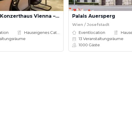
Hotel am Konzerthaus Vienna – MGallery Collection
Palais Auersperg
Wien / Josefstadt
ation
Hauseigenes Catering
Eventlocation
altungsräume
13
Veranstaltungsräume
1000
Gäste