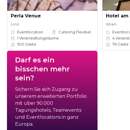
Perla Venue
Linz
Wien
Eventlocation
Catering Flexibel
Eventloc
1
Veranstaltungsräume
4
Veranst
500
Gäste
76
Gäste
Darf es ein
bisschen mehr
sein?
Sichern Sie sich Zugang zu
unserem erweiterten Portfolio
mit über 90.000
Tagungshotels, Teamevents
und Eventlocations in ganz
Europa.