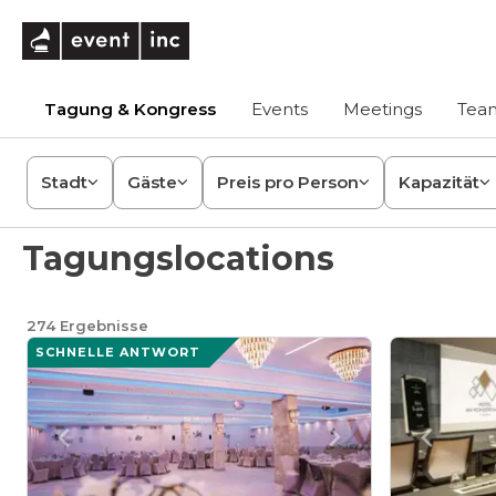
eventinc
Tagung & Kongress
Events
Meetings
Team
Stadt
Gäste
Preis pro Person
Kapazität
Tagungslocations
274
Ergebnisse
SCHNELLE ANTWORT