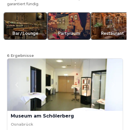
garantiert fündig.
Bar / Lounge
Partyraum
Restaurant
6
Ergebnisse
Museum am Schölerberg
Osnabrück