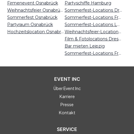
Firmenevent Osnabrück
Partyschiffe Hamburg
Weihnachtsfeier Osnabrück
Sommerfest-Locations Dresden
Sommerfest Osnabrück
Sommerfest-Locations Frankfurt
Partyraum Osnabrück
Sommerfest-Locations Leipzig
Hochzeitslocation Osnabrück
Weihnachtsfeier-Locations Leipzig
Film & Fotolocations Dresden
Bar mieten Leipzig
Sommerfest-Locations Freiburg
EVENT INC
Über Event Inc
Karriere
Presse
Kontakt
SERVICE