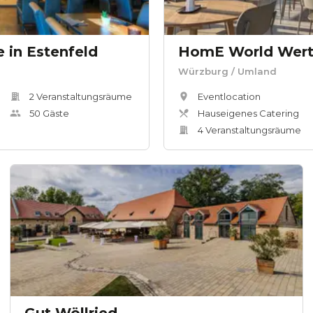
e in Estenfeld
HomE World Wer
Würzburg
/ Umland
2
Veranstaltungsräum
e
Eventlocation
50
Gäste
Hauseigenes Catering
4
Veranstaltungsräum
e