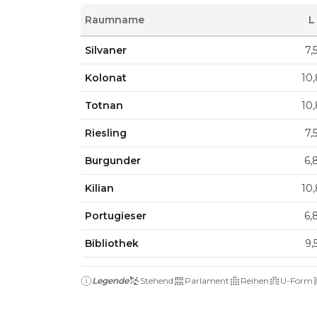
Raumname
L
Silvaner
7,
Kolonat
10,
Totnan
10,
Riesling
7,
Burgunder
6,
Kilian
10,
Portugieser
6,
Bibliothek
9,
Legende
Stehend
Parlament
Reihen
U-Form