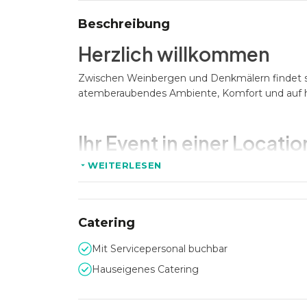
Beschreibung
Herzlich willkommen
Zwischen Weinbergen und Denkmälern findet si
atemberaubendes Ambiente, Komfort und auf 
Ihr Event in einer Locati
WEITERLESEN
Das seit 1408 als Gasthaus bekannte Best Wes
sich hervorragend für Firmenevents, Tagungen,
Hochzeiten, private Feierlichkeiten, Sommerfe
Catering
Ausstattung
Mit Servicepersonal buchbar
Hauseigenes Catering
Das Hotel verfügt über 70 individuell eingeri
Veranstaltungsräume und über das Sterne-Resta
Köstlichkeiten verwöhnt.