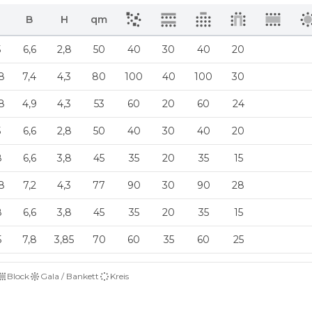
B
H
qm
5
6,6
2,8
50
40
30
40
20
8
7,4
4,3
80
100
40
100
30
8
4,9
4,3
53
60
20
60
24
5
6,6
2,8
50
40
30
40
20
8
6,6
3,8
45
35
20
35
15
8
7,2
4,3
77
90
30
90
28
8
6,6
3,8
45
35
20
35
15
5
7,8
3,85
70
60
35
60
25
Block
Gala / Bankett
Kreis