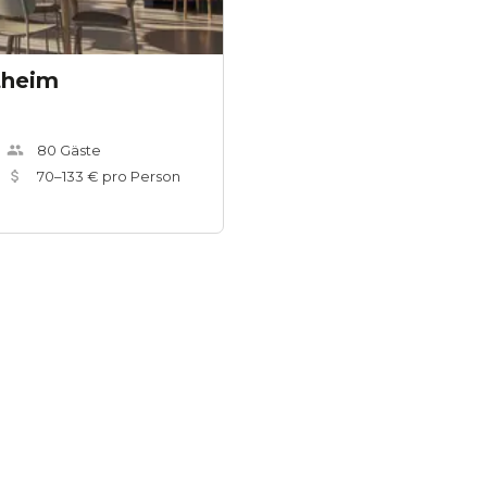
theim
80
Gäste
70
–
133
€ pro Person