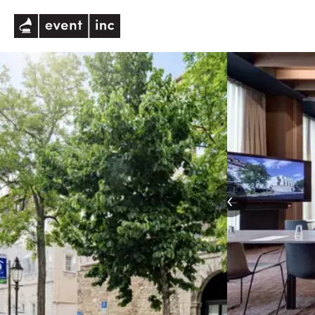
eventinc
‹