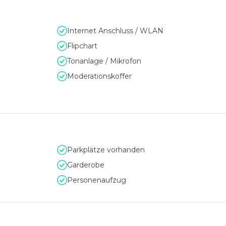
Internet Anschluss / WLAN
Flipchart
 komfortable Anreise mit allen öffentlichen Verkehrsmitteln u
Tonanlage / Mikrofon
und serviceorientierte Team bei der Planung, im Aufbau und bei 
Moderationskoffer
 Seite.
Parkplätze vorhanden
Garderobe
Personenaufzug