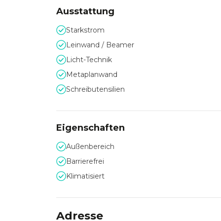
Ausstattung
Anfahrt und Service
Starkstrom
Leinwand / Beamer
Durch die zentrale Lage in Würzburg kann eine
Licht-Technik
erfolgen.
Gern steht Ihnen das erfahrene, professionelle 
Metaplanwand
Durchführung eines Events mit Rat und Tat zur
Schreibutensilien
Eigenschaften
Außenbereich
Barrierefrei
Klimatisiert
Adresse