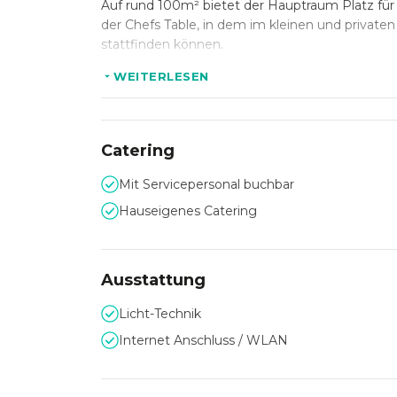
Auf rund 100m² bietet der Hauptraum Platz für b
der Chefs Table, in dem im kleinen und privat
stattfinden können.
WEITERLESEN
Die Speisen sind modern, durchdacht und vor alle
Geschmack das Richtige dabei.
Durch die zentrale Lage ist das WRAPSTARS Res
Catering
erreichbar.
Mit Servicepersonal buchbar
Hauseigenes Catering
Ausstattung
Licht-Technik
Internet Anschluss / WLAN