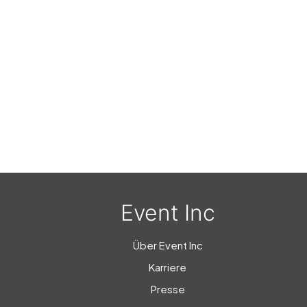
Event Inc
Über Event Inc
Karriere
Presse