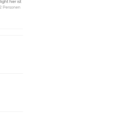
ght hier ist
12 Personen
eden
lemlos