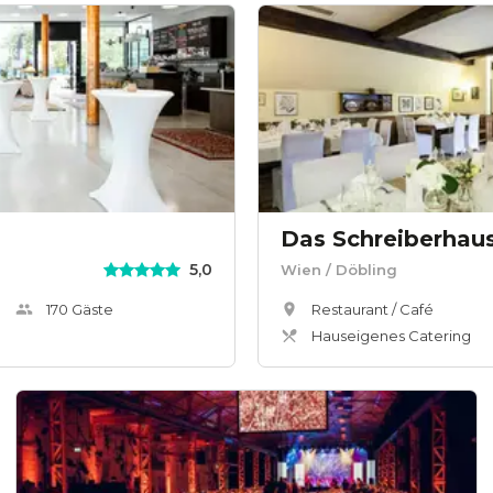
Das Schreiberhau
5,0
Wien
/ Döbling
170
Gäste
Restaurant / Café
Hauseigenes Catering