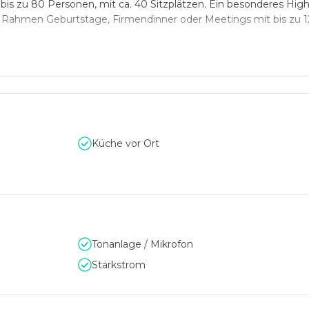
is zu 80 Personen, mit ca. 40 Sitzplätzen. Ein besonderes Highli
en Rahmen Geburtstage, Firmendinner oder Meetings mit bis zu 
m kreativ. Von Burritos über Bowls bis zu Salaten ist hier für j
taurant mit den öffentlichen Verkehrsmitteln von überall prob
Küche vor Ort
Tonanlage / Mikrofon
Starkstrom