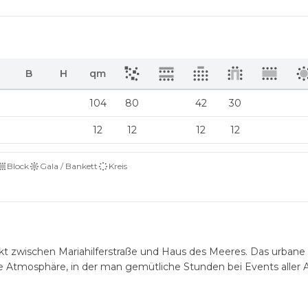
B
H
qm
104
80
42
30
12
12
12
12
Block
Gala / Bankett
Kreis
 zwischen Mariahilferstraße und Haus des Meeres. Das urbane F
Atmosphäre, in der man gemütliche Stunden bei Events aller A