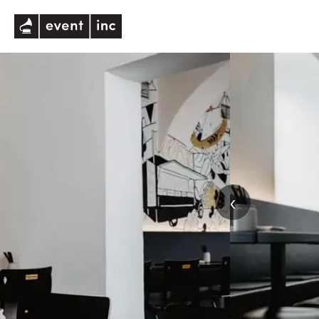
eventinc
‹